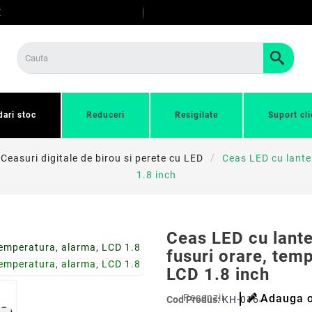
E
dari stoc
Reduceri
Resigilate
Suport cli
Ceasuri digitale de birou si perete cu LED
Ceas LED cu lante
1.8 inch
Ceas LED cu lante
fusuri orare, tem
LCD 1.8 inch
Recenzii
Adauga o
Cod Produs:
KH-0164