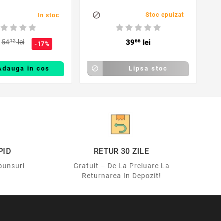
 de interior

Stoc epuizat
In stoc
54
12
lei
39
66
lei
-17%
Adauga in cos

Lipsa stoc
PID
RETUR 30 ZILE
punsuri
Gratuit – De La Preluare La
Returnarea In Depozit!