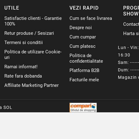
UTILE
VEZI RAPID
PROG
SHOW
Satisfactie clienti - Garantie
Cum se face livrarea
100%
Contac
Despre noi
Retur produse / Sesizari
Harta si
Cum cumpar
Termeni si conditii
Cum platesc
Lun - Vin: 
Politica de utilizare Cookie-
16:30
Politica de
uri
confidentialitate
Sam: ------
Ramai informat!
Dum: ------
Platforma B2B
Rate fara dobanda
Magazin o
Facturile mele
Affiliate Marketing Partner
ca SOL