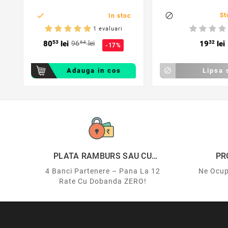


St
In stoc
1 evaluari
80
53
lei
96
64
lei
19
32
lei
-17%
Adauga in cos

Lipsa 
PLATA RAMBURS SAU CU
PR
CARDUL
4 Banci Partenere – Pana La 12
Ne Ocup
Rate Cu Dobanda ZERO!