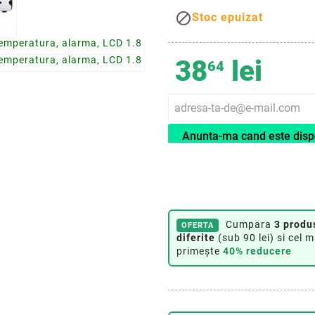

Stoc epuizat
38
lei
64
Anunta-ma cand este disp
Cumpara
3 produ
OFERTA
diferite
(sub 90 lei) si cel m
primește
40% reducere