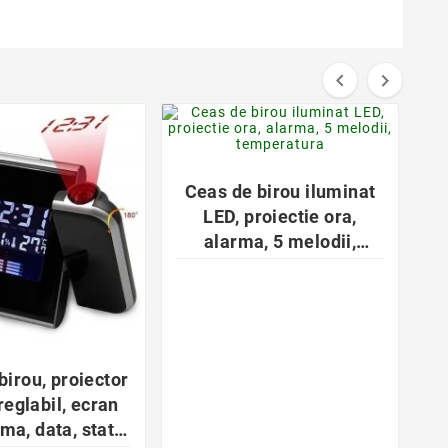


favorite_border

Ceas de birou iluminat
LED, proiectie ora,
alarma, 5 melodii,
temperatura
favorite_border

birou, proiector
reglabil, ecran
ma, data, statie