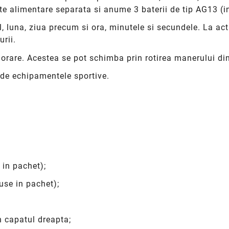
te alimentare separata si anume 3 baterii de tip AG13 (i
, luna, ziua precum si ora, minutele si secundele. La a
rii.
 orare. Acestea se pot schimba prin rotirea manerului di
t de echipamentele sportive.
 in pachet);
use in pachet);
n capatul dreapta;