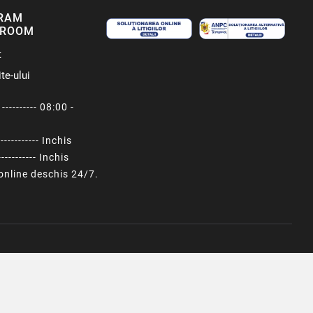
RAM
ROOM
t
te-ului
---------- 08:00 -
----------- Inchis
---------- Inchis
nline deschis 24/7.