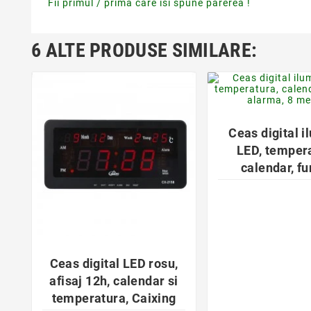
Fii primul / prima care isi spune parerea !
6 ALTE PRODUSE SIMILARE:
favorite_bor

Ceas digital i
LED, temper
calendar, fu
alarma, 8 me
favorite_border

Ceas digital LED rosu,
afisaj 12h, calendar si
temperatura, Caixing