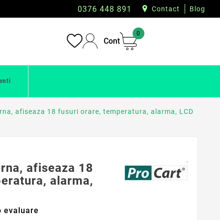
0376 448 891
Contact
Blog
0
Cont
enti
rna, afiseaza 18 fusuri orare, temperatura, alarma, LCD
rna, afiseaza 18
peratura, alarma,
 evaluare