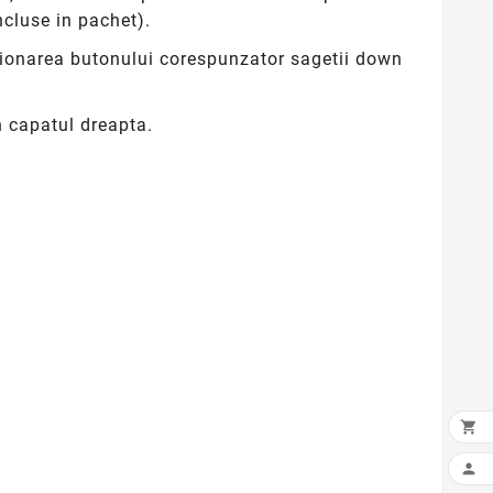
ncluse in pachet).
ctionarea butonului corespunzator sagetii down
n capatul dreapta.

