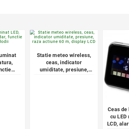
der
favorite_border

luminat
Statie meteo wireless,
atura,
ceas, indicator
nctie
umiditate, presiune,
lodii
raza actiune 60 m,
display LCD
Ceas de 
cu LED 
LCD, alar