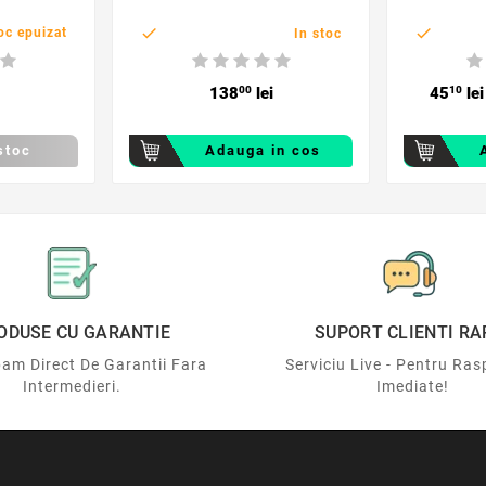
meteo


oc epuizat
In stoc
138
00
lei
45
10
lei
stoc
Adauga in cos
ODUSE CU GARANTIE
SUPORT CLIENTI RA
am Direct De Garantii Fara
Serviciu Live - Pentru Ras
Intermedieri.
Imediate!