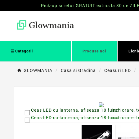
Pick-up si retur GRATUIT extins la 30 de ZIL
Categorii
Produse noi
Lichi
GLOWMANIA
Casa si Gradina
Ceasuri LED