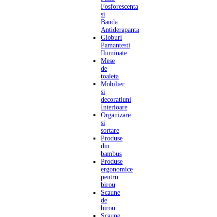
Fosforescenta
si
Banda
Antiderapanta
Globuri
Pamantesti
Iluminate
Mese
de
toaleta
Mobilier
si
decoratiuni
Interioare
Organizare
si
sortare
Produse
din
bambus
Produse
ergonomice
pentru
birou
Scaune
de
birou
Scaune