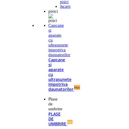
pisici
Jucarii
pisici
Capcane
si
aparate
cu
ultrasunete
impotriva
daunatorilor
Capcane
si
aparate
cu
ultrasunete
impotriva
Hot
daunatorilor
Plase
de
umbrire
PLASE
DE
Hot
UMBRIRE