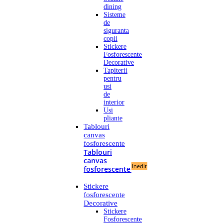
dining
Sisteme
de
siguranta
copii
Stickere
Fosforescente
Decorative
Tapiterii
pentru
usi
de
interior
Usi
pliante
Tablouri
canvas
fosforescente
Tablouri
canvas
Inedit
fosforescente
Stickere
fosforescente
Decorative
Stickere
Fosforescente