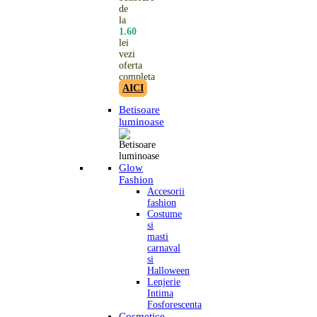
de
la
1.60
lei
vezi
oferta
completa
AICI
Betisoare
luminoase
Glow
Fashion
Accesorii
fashion
Costume
si
masti
carnaval
si
Halloween
Lenjerie
Intima
Fosforescenta
Cosmetice