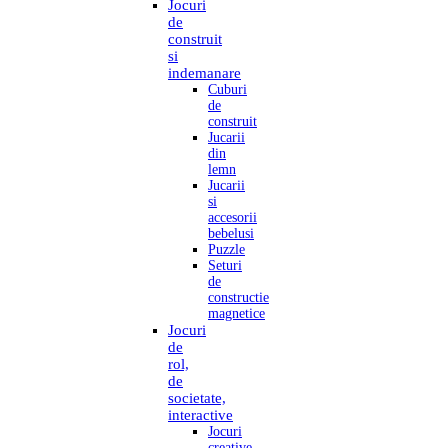
Jocuri
de
construit
si
indemanare
Cuburi
de
construit
Jucarii
din
lemn
Jucarii
si
accesorii
bebelusi
Puzzle
Seturi
de
constructie
magnetice
Jocuri
de
rol,
de
societate,
interactive
Jocuri
creative