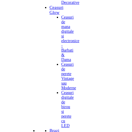
Decorative
Ceasuri
Glow
Ceasuri
de
mana
digitale
si
electronice
-
Barbati
&
Dama
Ceasuri
de
perete
Vintage
sau
Moderne
Ceasuri
digitale
de
birou
si
perete
cu
LED
Brazi