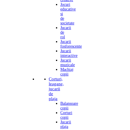
Jocuri
educative
si
de
societate
Jucarii
de
rol
Jucarii
fosforescente
Jucarii
interactive
Jucarii
muzicale
Machiaj
copii
Corturi,
leagane,
jucarii
de
plaja
Balansoare
copii
Corturi
copii
Jucarii
plaja