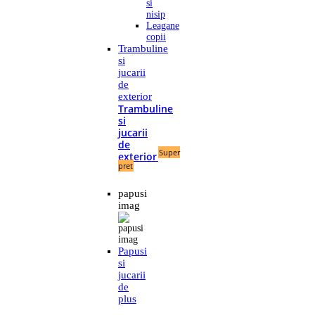
si
nisip
Leagane
copii
Trambuline
si
jucarii
de
exterior
Trambuline
si
jucarii
de
Super
exterior
pret
papusi
imag
Papusi
si
jucarii
de
plus