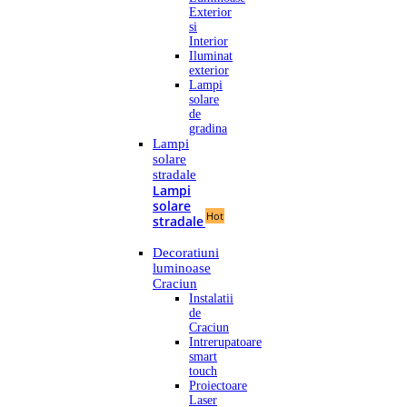
Exterior
si
Interior
Iluminat
exterior
Lampi
solare
de
gradina
Lampi
solare
stradale
Lampi
solare
Hot
stradale
Decoratiuni
luminoase
Craciun
Instalatii
de
Craciun
Intrerupatoare
smart
touch
Proiectoare
Laser