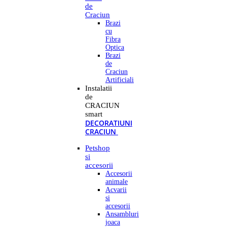
de
Craciun
Brazi
cu
Fibra
Optica
Brazi
de
Craciun
Artificiali
Instalatii
de
CRACIUN
smart
DECORATIUNI
CRACIUN
Petshop
si
accesorii
Accesorii
animale
Acvarii
si
accesorii
Ansambluri
joaca