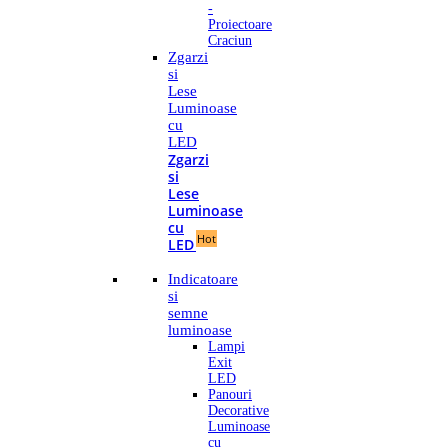
-
Proiectoare
Craciun
Zgarzi
si
Lese
Luminoase
cu
LED
Zgarzi
si
Lese
Luminoase
cu
Hot
LED
Indicatoare
si
semne
luminoase
Lampi
Exit
LED
Panouri
Decorative
Luminoase
cu