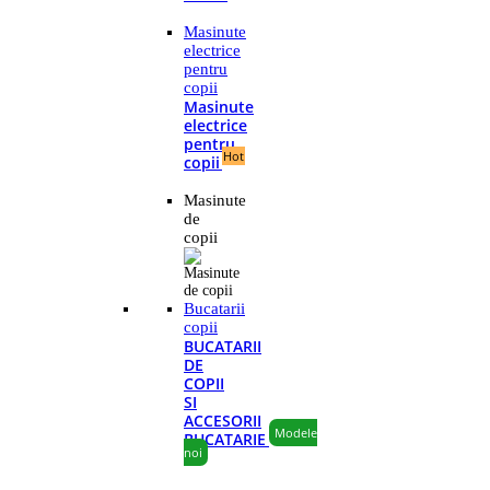
Masinute
electrice
pentru
copii
Masinute
electrice
pentru
Hot
copii
Masinute
de
copii
Bucatarii
copii
BUCATARII
DE
COPII
SI
ACCESORII
Modele
BUCATARIE
noi