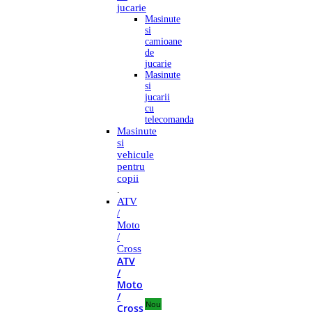
jucarie
Masinute
si
camioane
de
jucarie
Masinute
si
jucarii
cu
telecomanda
Masinute
si
vehicule
pentru
copii
.
ATV
/
Moto
/
Cross
ATV
/
Moto
/
Nou
Cross