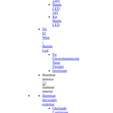
220V
Banda
LED
24V
Kit
Banda
LED
Fir
El
Wire
/
Banda
Led
Fir
Electroluminiscent
Neon
Flexibil
Invertoare
iluminat
interior
Iluminat
decorativ
exterior
Ghirlande
Luminoase