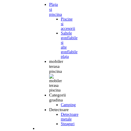
Plaja
si
piscina
Piscine
si
accesorii
Saltele
gonflabile
si
alte
gonflabile
plaja
mobiler
terasa
piscina
Categorii
gradina
Camping
Detectoare
Detectoare
metale
Steaguri