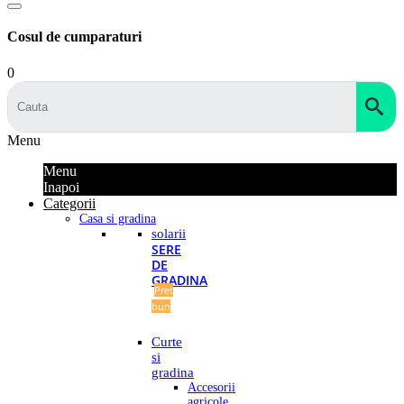
Cosul de cumparaturi
0
Menu
Menu
Inapoi
Categorii
Casa si gradina
solarii
SERE
DE
GRADINA
Pret
bun
Curte
si
gradina
Accesorii
agricole