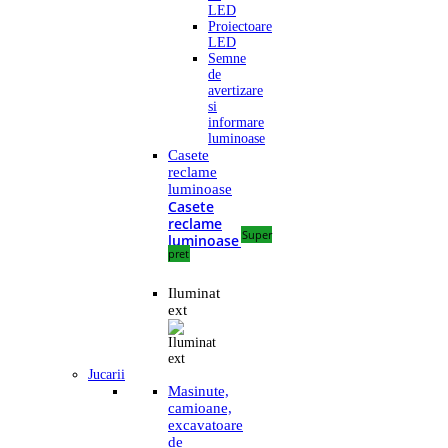
LED
Proiectoare
LED
Semne
de
avertizare
si
informare
luminoase
Casete
reclame
luminoase
Casete
reclame
Super
luminoase
pret
Iluminat
ext
Jucarii
Masinute,
camioane,
excavatoare
de