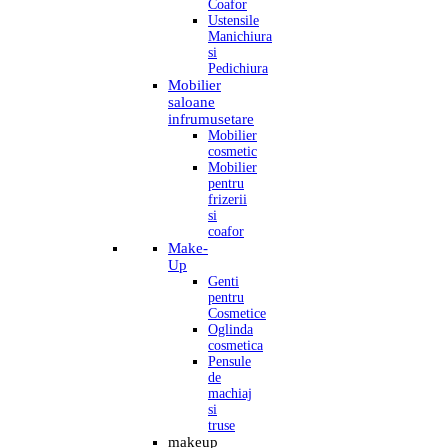
Coafor
Ustensile
Manichiura
si
Pedichiura
Mobilier
saloane
infrumusetare
Mobilier
cosmetic
Mobilier
pentru
frizerii
si
coafor
Make-
Up
Genti
pentru
Cosmetice
Oglinda
cosmetica
Pensule
de
machiaj
si
truse
makeup