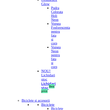
Glow
Pudra
Colorata
Holi
Neon
Vopsea
Fosforescenta
pentru
fata
si
corp
Vopsea
Neon
pentru
fata
si
corp
NOU!
Lichidari
stoc
Lichidari
Best
stoc
price
Biciclete si accesorii
Biciclete
Biciclete