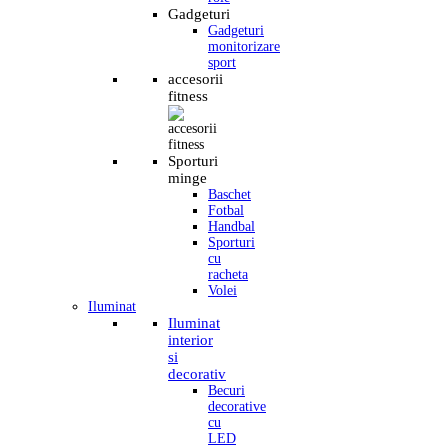
Gadgeturi
Gadgeturi
monitorizare
sport
accesorii
fitness
Sporturi
minge
Baschet
Fotbal
Handbal
Sporturi
cu
racheta
Volei
Iluminat
Iluminat
interior
si
decorativ
Becuri
decorative
cu
LED