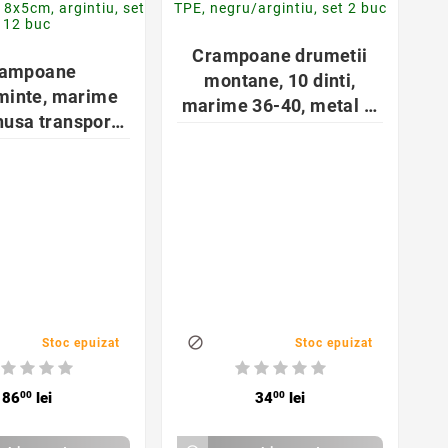


Crampoane drumetii
ampoane
montane, 10 dinti,
minte, marime
marime 36-40, metal si
husa transport
TPE, negru/argintiu, set
a, 13x18x5cm,
2 buc
iu, set 12 buc
3
1

Stoc epuizat
Stoc epuizat
86
00
lei
34
00
lei