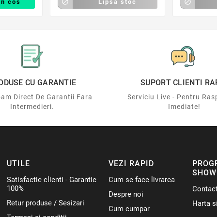
in cos

Lipsa stoc

ODUSE CU GARANTIE
SUPORT CLIENTI RA
am Direct De Garantii Fara
Serviciu Live - Pentru Ras
Intermedieri.
Imediate!
UTILE
VEZI RAPID
PROG
SHOW
Satisfactie clienti - Garantie
Cum se face livrarea
100%
Contac
Despre noi
Retur produse / Sesizari
Harta si
Cum cumpar