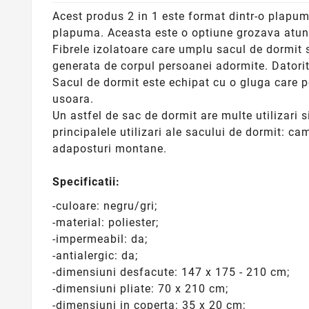
Acest produs 2 in 1 este format dintr-o plapuma
plapuma. Aceasta este o optiune grozava atunc
Fibrele izolatoare care umplu sacul de dormit 
generata de corpul persoanei adormite. Datorita
Sacul de dormit este echipat cu o gluga care poa
usoara.
Un astfel de sac de dormit are multe utilizari si
principalele utilizari ale sacului de dormit: cam
adaposturi montane.
Specificatii:
-culoare: negru/gri;
-material: poliester;
-impermeabil: da;
-antialergic: da;
-dimensiuni desfacute: 147 x 175 - 210 cm;
-dimensiuni pliate: 70 x 210 cm;
-dimensiuni in coperta: 35 x 20 cm;