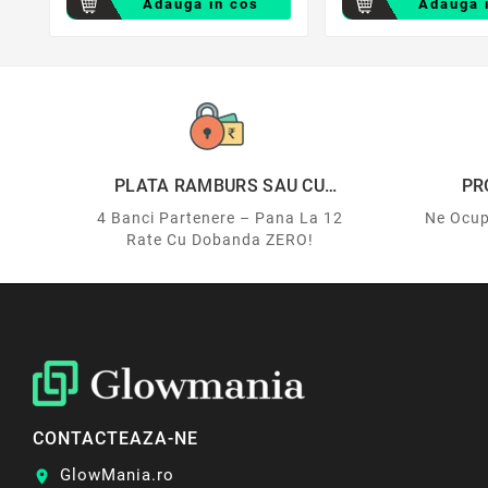
Adauga in cos
Adauga 
PLATA RAMBURS SAU CU
PR
CARDUL
4 Banci Partenere – Pana La 12
Ne Ocup
Rate Cu Dobanda ZERO!
CONTACTEAZA-NE
GlowMania.ro
location_on