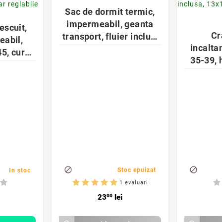

Sac de dormit termic,
impermeabil, geanta
escuit,
Cr
transport, fluier inclus,
abil,
incalta
130g, 213 x 91cm,
5, curea
35-39, 
portocaliu
umar
inclus
e
argint


Stoc epuizat
In stoc
1 evaluari
23
00
lei