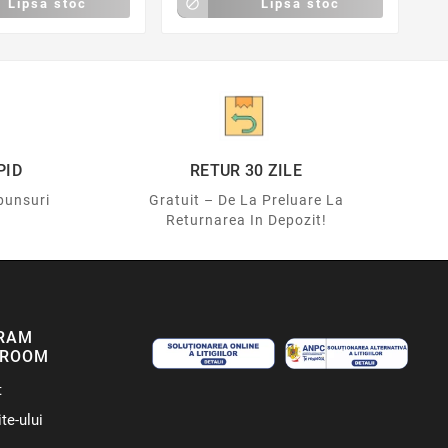
Lipsa stoc

Lipsa stoc
PID
RETUR 30 ZILE
punsuri
Gratuit – De La Preluare La
Returnarea In Depozit!
RAM
ROOM
t
te-ului