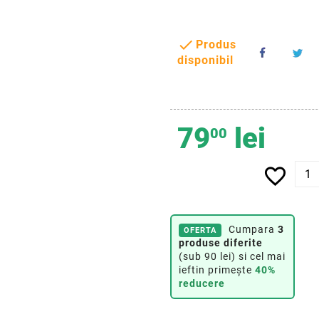

Produs
disponibil
79
lei
00
favorite_border
Cumpara
3
OFERTA
produse diferite
(sub 90 lei) si cel mai
ieftin primește
40%
reducere