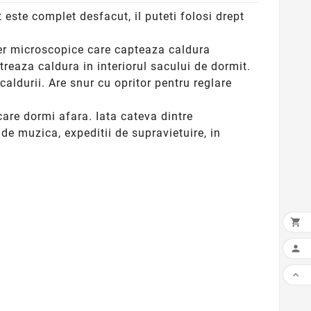
este complet desfacut, il puteti folosi drept
aer microscopice care capteaza caldura
treaza caldura in interiorul sacului de dormit.
caldurii. Are snur cu opritor pentru reglare
 care dormi afara. Iata cateva dintre
i de muzica, expeditii de supravietuire, in


