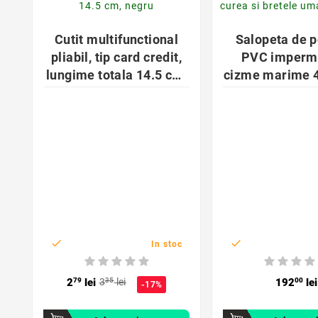


Cutit multifunctional
Salopeta de p
pliabil, tip card credit,
PVC imperme
lungime totala 14.5 cm,
cizme marime 4
negru
si bretele 
reglabil


In stoc
2
79
lei
3
35
lei
192
00
lei
-17%