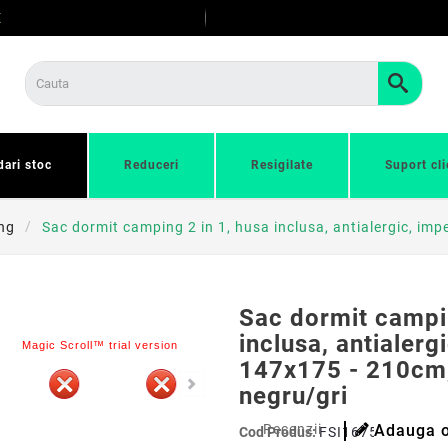
E
dari stoc
Reduceri
Resigilate
Suport cli
ng
Sac dormit camping 2 in 1, husa inclusa, antialergic, imp
Sac dormit campin
inclusa, antialerg
Magic Scroll™ trial version
147x175 - 210cm, 
negru/gri
Recenzii
Adauga o
Cod Produs:
FSI16752