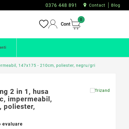
0376 448 891
Contact
Blog
0
Cont
enti
ermeabil, 147x175 - 210cm, poliester, negru/gri
g 2 in 1, husa
ic, impermeabil,
poliester,
 evaluare