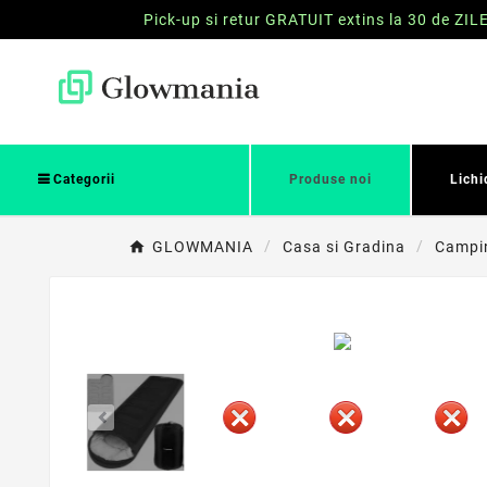
Pick-up si retur GRATUIT extins la 30 de ZIL
Categorii
Produse noi
Lichi
GLOWMANIA
Casa si Gradina
Campi