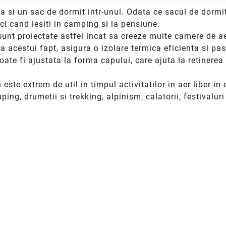
 si un sac de dormit intr-unul. Odata ce sacul de dormit 
i cand iesiti in camping si la pensiune.
sunt proiectate astfel incat sa creeze multe camere de 
 acestui fapt, asigura o izolare termica eficienta si pas
te fi ajustata la forma capului, care ajuta la retinerea 
 este extrem de util in timpul activitatilor in aer liber in
ping, drumetii si trekking, alpinism, calatorii, festivalur