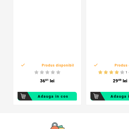


Produs disponibil
Produs 
1 
36
61
lei
29
49
lei
Adauga in cos
Adauga 