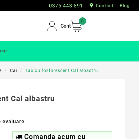
0376 448 891
Contact
Blog
0
Cont
enti
e
Cai
Tablou fosforescent Cal albastru
nt Cal albastru
 evaluare
Comanda acum cu