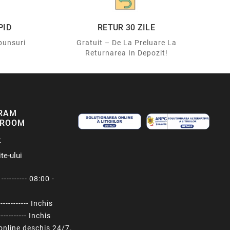
PID
RETUR 30 ZILE
punsuri
Gratuit – De La Preluare La
Returnarea In Depozit!
RAM
ROOM
t
te-ului
---------- 08:00 -
----------- Inchis
---------- Inchis
nline deschis 24/7.