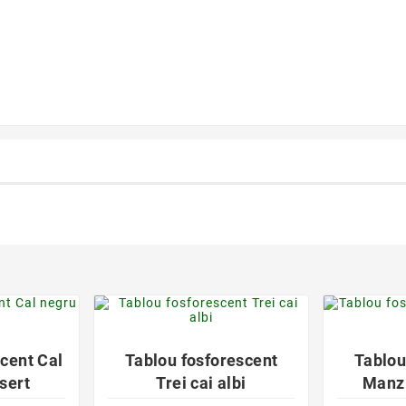
der
favorite_border

cent Cal
Tablou fosforescent
Tablou
sert
Trei cai albi
Manz 