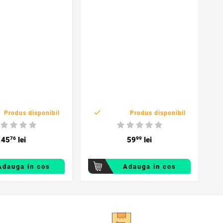
T

Produs disponibil
Produs disponibil
45
76
lei
59
99
lei
Adauga in cos
Adauga in cos