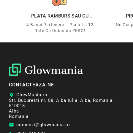
PLATA RAMBURS SAU CU
PR
CARDUL
4 Banci Partenere – Pana La 12
Ne Ocup
Rate Cu Dobanda ZERO!
CONTACTEAZA-NE
GlowMania.ro
location_on
Str. Bucuresti nr. 88, Alba Iulia, Alba, Romania,
510018
Alba
Romania
comenzi@glowmania.ro
email