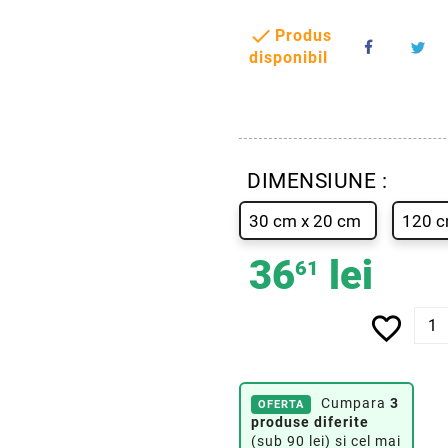

Produs
disponibil
DIMENSIUNE :
30 cm x 20 cm
120 c
36
lei
61
favorite_border
Cumpara
3
OFERTA
produse diferite
(sub 90 lei) si cel mai