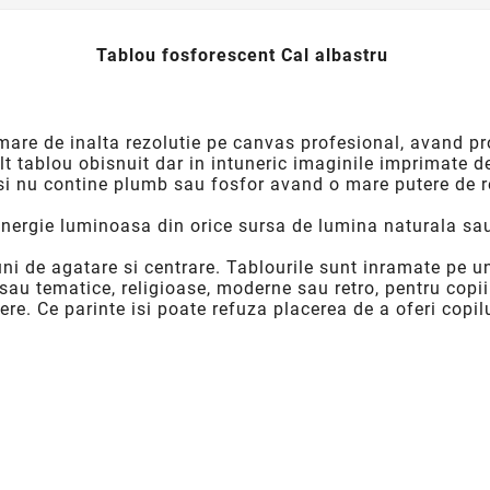
Tablou fosforescent Cal albastru
mare de inalta rezolutie pe canvas profesional, avand pro
 alt tablou obisnuit dar in intuneric imaginile imprimate 
si nu contine plumb sau fosfor avand o mare putere de re
nergie luminoasa din orice sursa de lumina naturala sau
ni de agatare si centrare. Tablourile sunt inramate pe u
 sau tematice, religioase, moderne sau retro, pentru copii
ere. Ce parinte isi poate refuza placerea de a oferi cop