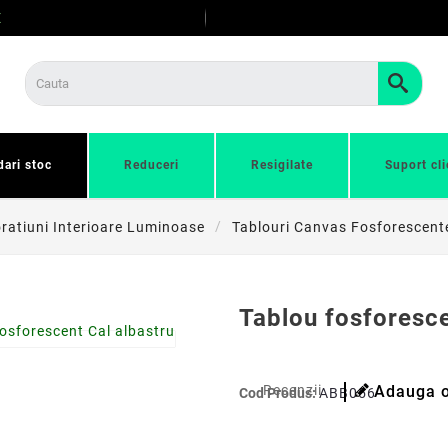
E
dari stoc
Reduceri
Resigilate
Suport cli
ratiuni Interioare Luminoase
Tablouri Canvas Fosforescent
Tablou fosforesce
Recenzii
Adauga o
Cod Produs:
ABB0566