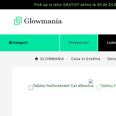
Pick-up si retur GRATUIT extins la 30 de ZIL
Categorii
Produse noi
Lichi
GLOWMANIA
Casa si Gradina
Deco