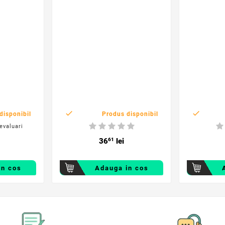


disponibil
Produs disponibil
evaluari
36
61
lei
in cos
Adauga in cos