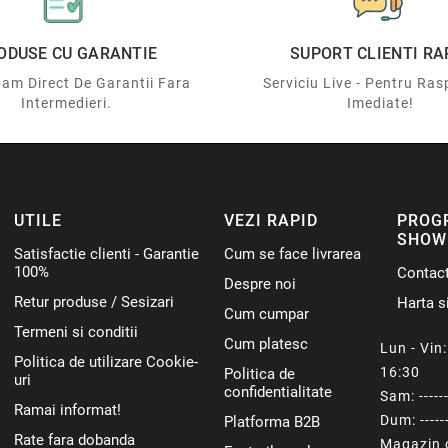
ODUSE CU GARANTIE
SUPORT CLIENTI RA
am Direct De Garantii Fara
Serviciu Live - Pentru Ras
Intermedieri.
Imediate!
UTILE
VEZI RAPID
PROG
SHOW
Satisfactie clienti - Garantie
Cum se face livrarea
100%
Contac
Despre noi
Retur produse / Sesizari
Harta si
Cum cumpar
Termeni si conditii
Cum platesc
Lun - Vin: 
Politica de utilizare Cookie-
16:30
Politica de
uri
confidentialitate
Sam: ------
Ramai informat!
Dum: ------
Platforma B2B
Rate fara dobanda
Magazin o