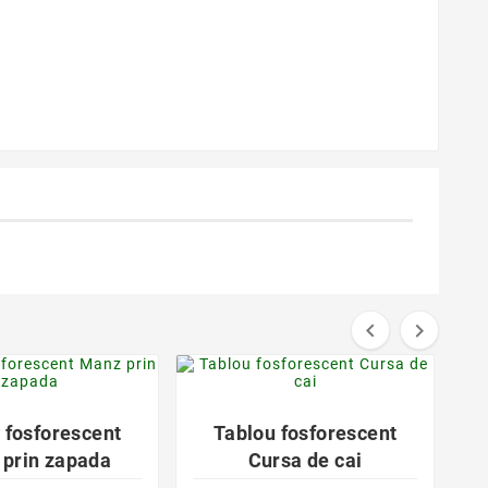


favorite_border
favorite_border


 fosforescent
Tablou fosforescent
prin zapada
Cursa de cai