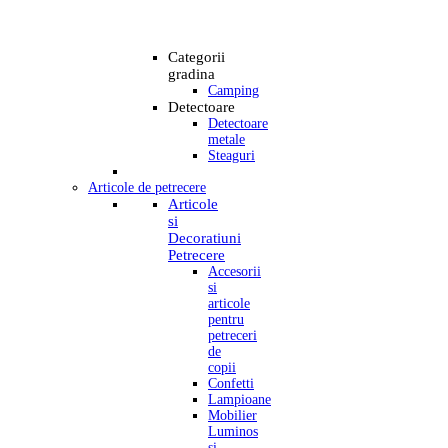
Categorii
gradina
Camping
Detectoare
Detectoare
metale
Steaguri
Articole de petrecere
Articole
si
Decoratiuni
Petrecere
Accesorii
si
articole
pentru
petreceri
de
copii
Confetti
Lampioane
Mobilier
Luminos
si