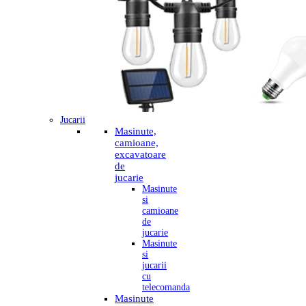
Jucarii
Masinute,
camioane,
excavatoare
de
jucarie
Masinute
si
camioane
de
jucarie
Masinute
si
jucarii
cu
telecomanda
Masinute