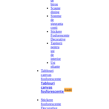
de
birou
Scaune
dining
Sisteme
de
siguranta
copii
Stickere
Fosforescente
Decorative
Tapiterii
pentru
usi
de
interior
Usi
pliante
Tablouri
canvas
fosforescente
Tablouri
canvas
Inedit
fosforescente
Stickere
fosforescente
Decorative