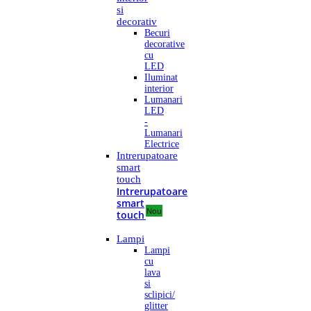
si
decorativ
Becuri
decorative
cu
LED
Iluminat
interior
Lumanari
LED
-
Lumanari
Electrice
Intrerupatoare
smart
touch
Intrerupatoare
smart
Nou
touch
Lampi
Lampi
cu
lava
si
sclipici/
glitter