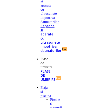
si
aparate
cu
ultrasunete
impotriva
daunatorilor
Capcane
si
aparate
cu
ultrasunete
impotriva
Hot
daunatorilor
Plase
de
umbrire
PLASE
DE
Hot
UMBRIRE
Plaja
si
piscina
Piscine
si
accesorii