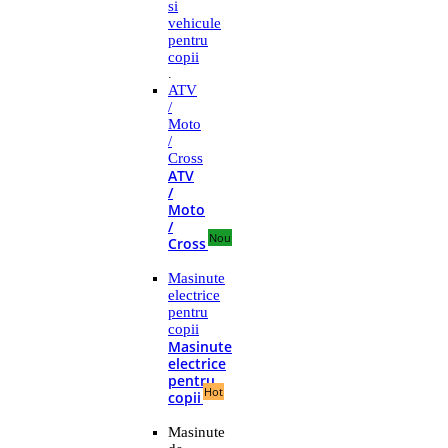
si
vehicule
pentru
copii
.
ATV
/
Moto
/
Cross
ATV
/
Moto
/
Nou
Cross
Masinute
electrice
pentru
copii
Masinute
electrice
pentru
Hot
copii
Masinute