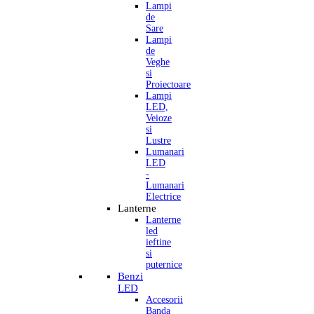
Lampi
de
Sare
Lampi
de
Veghe
si
Proiectoare
Lampi
LED,
Veioze
si
Lustre
Lumanari
LED
-
Lumanari
Electrice
Lanterne
Lanterne
led
ieftine
si
puternice
Benzi
LED
Accesorii
Banda