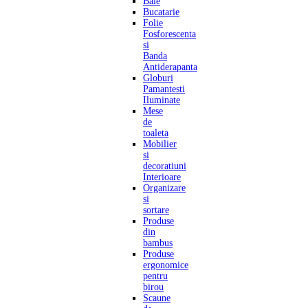
Baie
Bucatarie
Folie
Fosforescenta
si
Banda
Antiderapanta
Globuri
Pamantesti
Iluminate
Mese
de
toaleta
Mobilier
si
decoratiuni
Interioare
Organizare
si
sortare
Produse
din
bambus
Produse
ergonomice
pentru
birou
Scaune