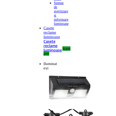
Semne
de
avertizare
si
informare
luminoase
Casete
reclame
luminoase
Casete
reclame
Super
luminoase
pret
Iluminat
ext