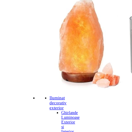
Iluminat
decorativ
exterior
Ghirlande
Luminoase
Exterior
si
Interior