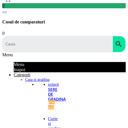
0
Cosul de cumparaturi
0
Menu
Menu
Inapoi
Categorii
Casa si gradina
solarii
SERE
DE
GRADINA
Pret
bun
Curte
si