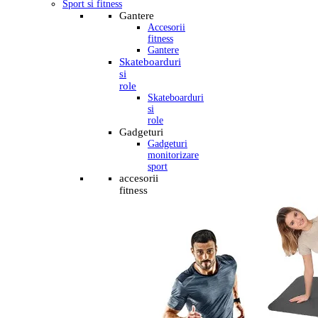
Sport si fitness
Gantere
Accesorii
fitness
Gantere
Skateboarduri
si
role
Skateboarduri
si
role
Gadgeturi
Gadgeturi
monitorizare
sport
accesorii
fitness