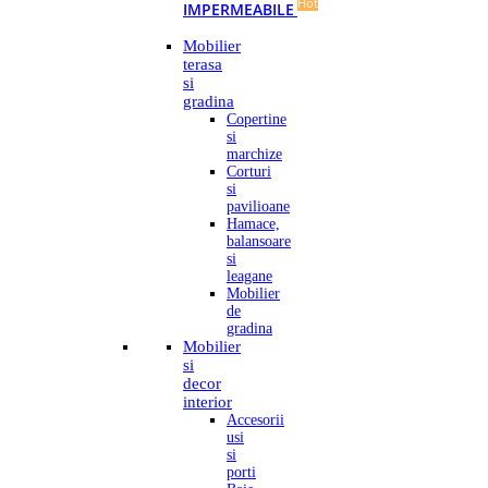
Hot
IMPERMEABILE
Mobilier
terasa
si
gradina
Copertine
si
marchize
Corturi
si
pavilioane
Hamace,
balansoare
si
leagane
Mobilier
de
gradina
Mobilier
si
decor
interior
Accesorii
usi
si
porti