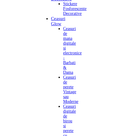
Stickere
Fosforescente
Decorative
Ceasuri
Glow
Ceasuri
de
mana
digitale
si
electronice
-
Barbati
&
Dama
Ceasuri
de
perete
Vintage
sau
Moderne
Ceasuri
digitale
de
birou
si
perete
cu