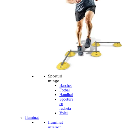
Sporturi
minge
Baschet
Fotbal
Handbal
Sporturi
cu
racheta
Volei
Iluminat
Iluminat
interior