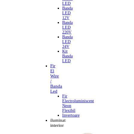
LED
Banda
LED
12V
Banda
LED
220V
Banda
LED
24V
Kit
Banda
LED
Fir
El
Wire
/
Banda
Led
Fir
Electroluminiscent
Neon
Flexibil
Invertoare
iluminat
interior