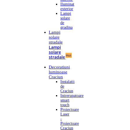
Iluminat
exterior
Lampi
solare
de
gradina
Lampi
solare
stradale
Lampi
solare
Hot
stradale
Decoratiuni
luminoase
Craciun
Instalatii
de
Craciun
Intrerupatoare
smart
touch
Proiectoare
Laser
-
Proiectoare
Craciun