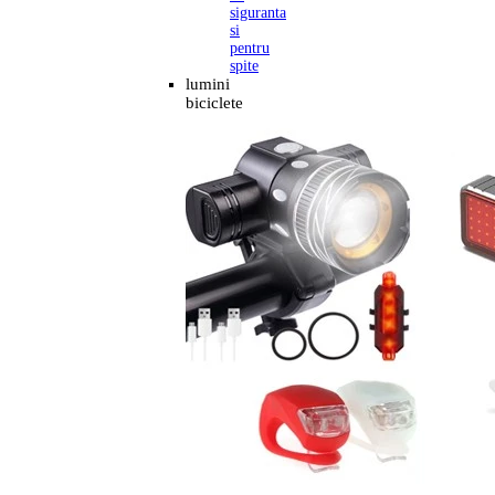
siguranta
si
pentru
spite
lumini
biciclete