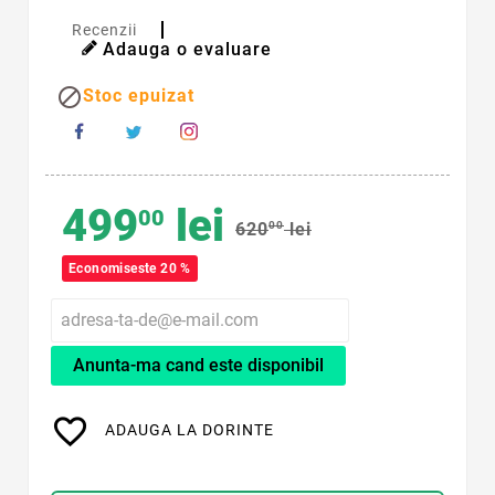
Recenzii
Adauga o evaluare

Stoc epuizat
499
lei
00
620
00
lei
Economiseste 20 %
Anunta-ma cand este disponibil
favorite_border
ADAUGA LA DORINTE