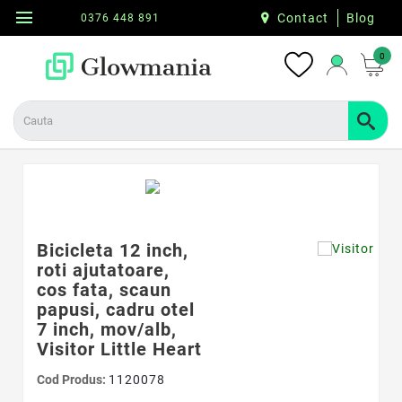
menu
Contact
Blog
0376 448 891
0
Bicicleta 12 inch,
roti ajutatoare,
cos fata, scaun
papusi, cadru otel
7 inch, mov/alb,
Visitor Little Heart
Cod Produs:
1120078