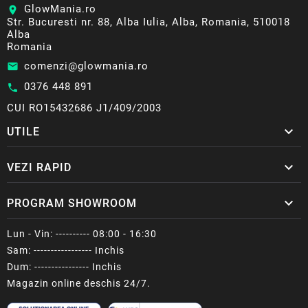
GlowMania.ro
location_on
Str. Bucuresti nr. 88, Alba Iulia, Alba, Romania, 510018
Alba
Romania
comenzi@glowmania.ro
email
0376 448 891
call
CUI RO15432686 J1/409/2003

UTILE

VEZI RAPID

PROGRAM SHOWROOM
Lun - Vin: ---------- 08:00 - 16:30
Sam: ----------------- Inchis
Dum: ---------------- Inchis
Magazin online deschis 24/7.