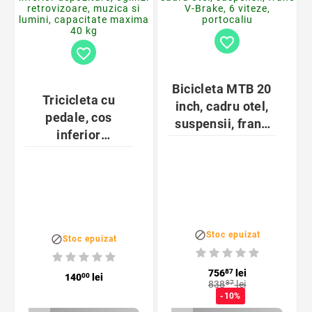
favorite_border
favorite_border
Bicicleta MTB 20
Tricicleta cu
inch, cadru otel,
pedale, cos
suspensii, frane
inferior
V-Brake, 6 viteze,
depozitare,
portocaliu
oglinzi
retrovizoare,
muzica si lumini,
capacitate

Stoc epuizat
maxima 40 kg

Stoc epuizat
756
87
lei
140
00
lei
838
87
lei
-10%