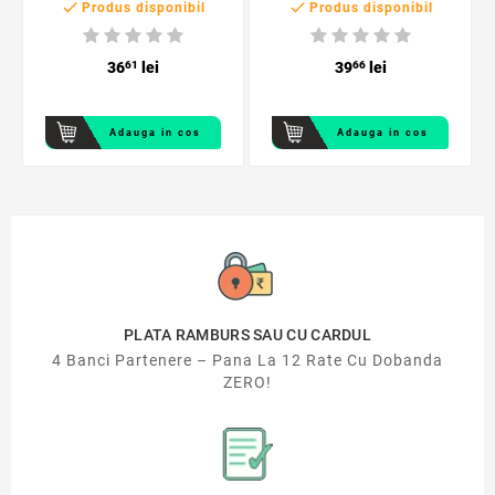


Produs disponibil
Produs disponibil
36
61
lei
39
66
lei
Adauga in cos
Adauga in cos
PLATA RAMBURS SAU CU CARDUL
4 Banci Partenere – Pana La 12 Rate Cu Dobanda
ZERO!