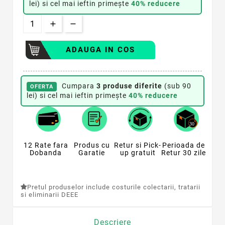
lei) si cel mai ieftin primește
40% reducere
ADAUGA IN COS
Cumpara
3 produse diferite
(sub 90
OFERTA
lei) si cel mai ieftin primește
40% reducere
12 Rate fara
Produs cu
Retur si Pick-
Perioada de
Dobanda
Garatie
up gratuit
Retur 30 zile
Pretul produselor include costurile colectarii, tratarii
si eliminarii DEEE
Descriere