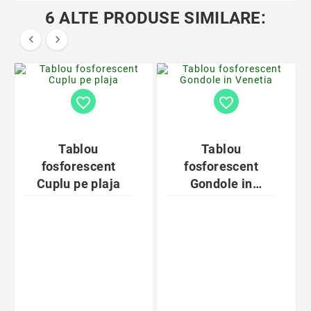
6 ALTE PRODUSE SIMILARE:


favorite_border
favorite_border
Tablou
Tablou
fosforescent
fosforescent
Cuplu pe plaja
Gondole in
Venetia