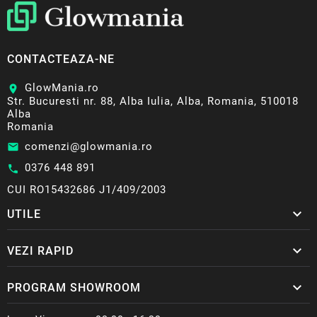
CONTACTEAZA-NE
GlowMania.ro
location_on
Str. Bucuresti nr. 88, Alba Iulia, Alba, Romania, 510018
Alba
Romania
comenzi@glowmania.ro
email
0376 448 891
call
CUI RO15432686 J1/409/2003

UTILE

VEZI RAPID

PROGRAM SHOWROOM