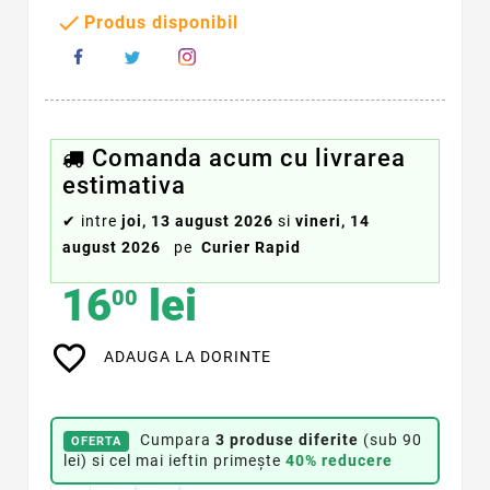

Produs disponibil
Comanda acum cu livrarea
estimativa
✔
intre
joi, 13 august 2026
si
vineri, 14
august 2026
pe
Curier Rapid
16
lei
00
favorite_border
ADAUGA LA DORINTE
Cumpara
3 produse diferite
(sub 90
OFERTA
lei) si cel mai ieftin primește
40% reducere