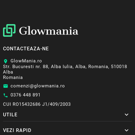
CONTACTEAZA-NE
GlowMania.ro
location_on
Str. Bucuresti nr. 88, Alba Iulia, Alba, Romania, 510018
Alba
Romania
comenzi@glowmania.ro
email
0376 448 891
call
CUI RO15432686 J1/409/2003

UTILE

VEZI RAPID