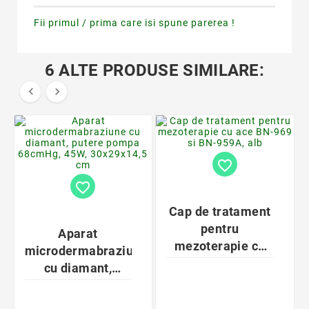
Fii primul / prima care isi spune parerea !
6 ALTE PRODUSE SIMILARE:


favorite_border
favorite_border
Cap de tratament
pentru
Aparat
mezoterapie cu
microdermabraziune
ace BN-969 si BN-
cu diamant,
959A, alb
putere pompa
68cmHg, 45W,