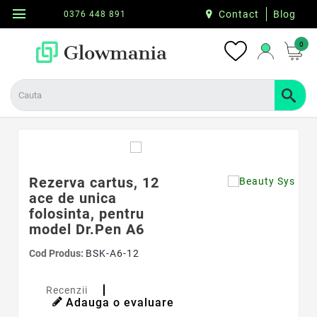
menu
Contact
Blog
0376 448 891
0
Rezerva cartus, 12
ace de unica
folosinta, pentru
model Dr.Pen A6
Cod Produs:
BSK-A6-12
Recenzii
Adauga o evaluare