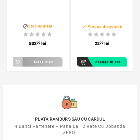
30x29x14,5 cm


Stoc epuizat
Produs disponibil
802
00
lei
22
00
lei

Lipsa stoc
Adauga in cos
PLATA RAMBURS SAU CU CARDUL
4 Banci Partenere – Pana La 12 Rate Cu Dobanda
ZERO!