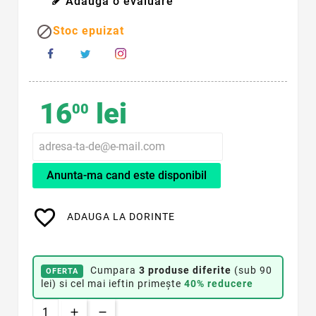
Adauga o evaluare

Stoc epuizat
16
lei
00
Anunta-ma cand este disponibil
favorite_border
ADAUGA LA DORINTE
Cumpara
3 produse diferite
(sub 90
OFERTA
lei) si cel mai ieftin primește
40% reducere