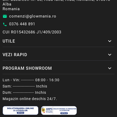
Alba
Romania
comenzi@glowmania.ro
email
0376 448 891
call
CUI RO15432686 J1/409/2003

UTILE

VEZI RAPID

PROGRAM SHOWROOM
Lun - Vin: ---------- 08:00 - 16:30
Sam: ----------------- Inchis
Dum: ---------------- Inchis
Magazin online deschis 24/7.