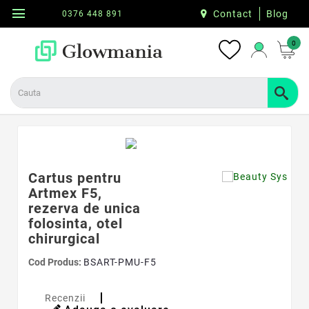
menu
Contact
Blog
0376 448 891
0
Cartus pentru
Artmex F5,
rezerva de unica
folosinta, otel
chirurgical
Cod Produs:
BSART-PMU-F5
Recenzii