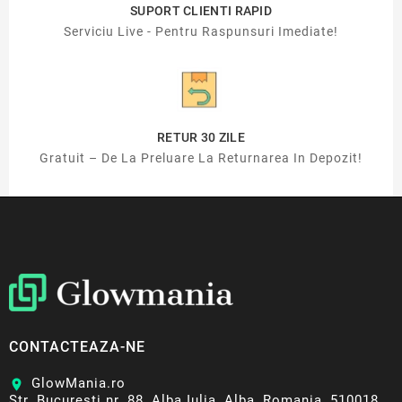
SUPORT CLIENTI RAPID
Serviciu Live - Pentru Raspunsuri Imediate!
RETUR 30 ZILE
Gratuit – De La Preluare La Returnarea In Depozit!
CONTACTEAZA-NE
GlowMania.ro
location_on
Str. Bucuresti nr. 88, Alba Iulia, Alba, Romania, 510018