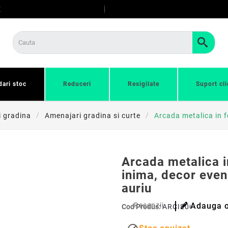
E
dari stoc
Reduceri
Resigilate
Suport cli
i gradina
Amenajari gradina si curte
Arcada metalica in f
Arcada metalica 
inima, decor even
auriu
Recenzii
Adauga o
Cod Produs:
ARCI200