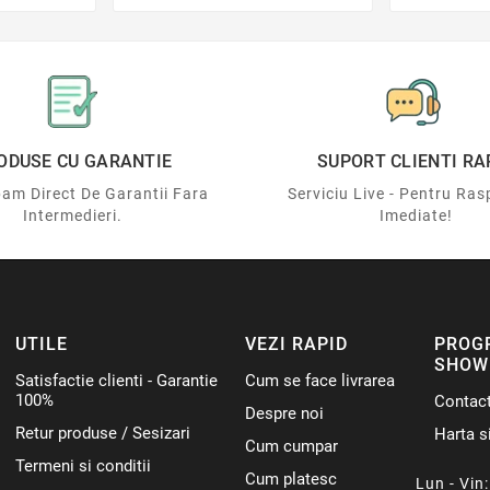
ODUSE CU GARANTIE
SUPORT CLIENTI RA
am Direct De Garantii Fara
Serviciu Live - Pentru Ras
Intermedieri.
Imediate!
UTILE
VEZI RAPID
PROG
SHOW
Satisfactie clienti - Garantie
Cum se face livrarea
100%
Contac
Despre noi
Retur produse / Sesizari
Harta si
Cum cumpar
Termeni si conditii
Cum platesc
Lun - Vin: 