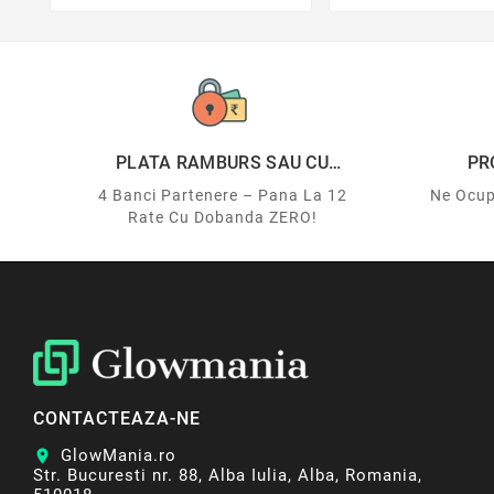
PLATA RAMBURS SAU CU
PR
CARDUL
4 Banci Partenere – Pana La 12
Ne Ocup
Rate Cu Dobanda ZERO!
CONTACTEAZA-NE
GlowMania.ro
location_on
Str. Bucuresti nr. 88, Alba Iulia, Alba, Romania,