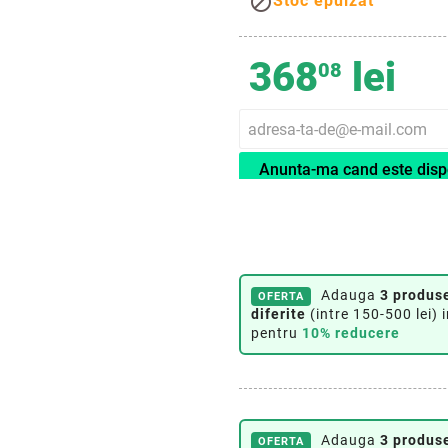

Stoc epuizat
368
lei
08
Anunta-ma cand este disp
Adauga
3 produs
OFERTA
diferite
(intre 150-500 lei) 
pentru
10% reducere
Adauga
3 produse
OFERTA