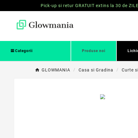
Pick-up si retur GRATUIT extins la 30 de ZIL
Categorii
Produse noi
Lichi
GLOWMANIA
Casa si Gradina
Curte s