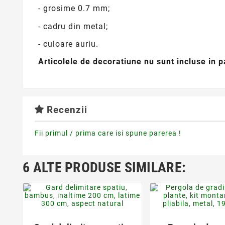
- grosime 0.7 mm;
- cadru din metal;
- culoare auriu.
Articolele de decoratiune nu sunt incluse in p
Recenzii
Fii primul / prima care isi spune parerea !
6 ALTE PRODUSE SIMILARE:
favorite_border
favorite_bor

