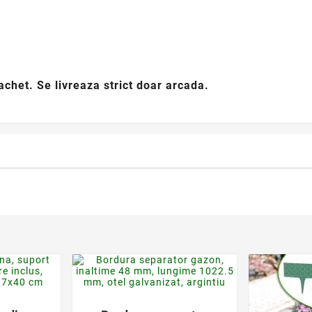
achet. Se livreaza strict doar arcada.
der
favorite_border
