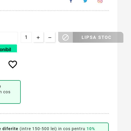

LIPSA STOC
onibil
favorite_border
e
in cos
 diferite
(intre 150-500 lei) in cos pentru
10%