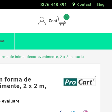
0376 448 891
Contact
Blog
0
Cont
enti
orma de inima, decor evenimente, 2 x 2 m, auriu
in forma de
imente, 2 x 2 m,
 evaluare