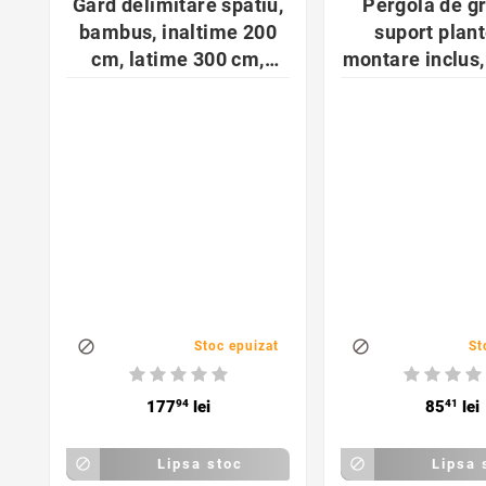
Gard delimitare spatiu,
Pergola de gr
bambus, inaltime 200
suport plant
cm, latime 300 cm,
montare inclus, 
aspect natural
metal, 197x


Stoc epuizat
St
177
94
lei
85
41
lei

Lipsa stoc

Lipsa 