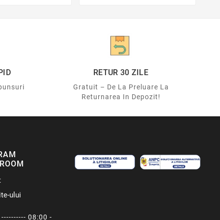
PID
RETUR 30 ZILE
punsuri
Gratuit – De La Preluare La
Returnarea In Depozit!
RAM
ROOM
t
te-ului
---------- 08:00 -