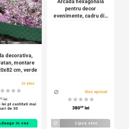
Arcada hexagonala
pentru decor
evenimente, cadru din
metal, latime 2 m, auriu
favorite_border

da decorativa,
ratan, montare
r
20x82 cm, verde
p
In stoc

Stoc epuizat
80
lei
 lei pt cantitati mai
380
29
lei
ari de 30
Adauga in cos

Lipsa stoc