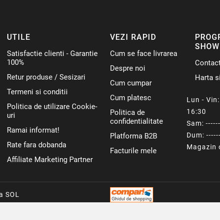
UTILE
VEZI RAPID
PROG
SHOW
Satisfactie clienti - Garantie
Cum se face livrarea
100%
Contac
Despre noi
Retur produse / Sesizari
Harta si
Cum cumpar
Termeni si conditii
Cum platesc
Lun - Vin: 
Politica de utilizare Cookie-
16:30
Politica de
uri
confidentialitate
Sam: ------
Ramai informat!
Dum: ------
Platforma B2B
Rate fara dobanda
Magazin o
Facturile mele
Affiliate Marketing Partner
ca SOL