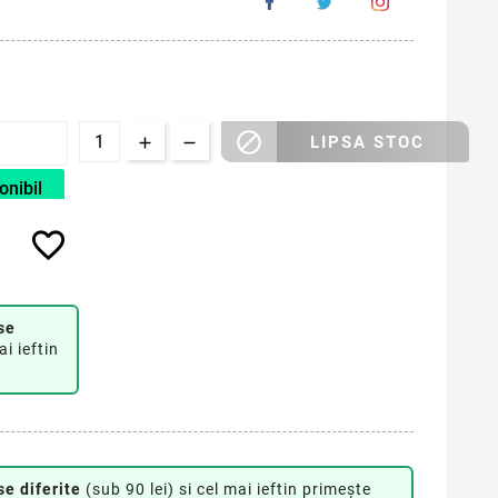

LIPSA STOC
onibil
favorite_border
se
ai ieftin
se diferite
(sub 90 lei) si cel mai ieftin primește