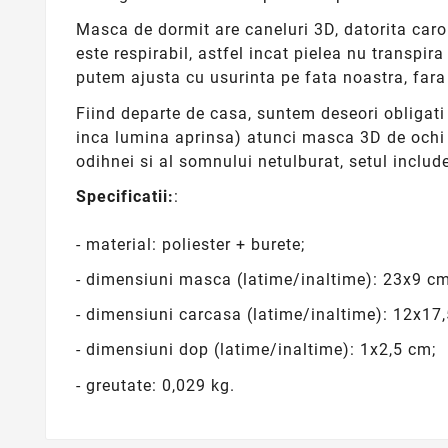
Masca de dormit are caneluri 3D, datorita caro
este respirabil, astfel incat pielea nu transpir
putem ajusta cu usurinta pe fata noastra, fara
Fiind departe de casa, suntem deseori obligati 
inca lumina aprinsa) atunci masca 3D de ochi v
odihnei si al somnului netulburat, setul includ
Specificatii:
:
- material: poliester + burete;
- dimensiuni masca (latime/inaltime): 23x9 cm
- dimensiuni carcasa (latime/inaltime): 12x17
- dimensiuni dop (latime/inaltime): 1x2,5 cm;
- greutate: 0,029 kg.