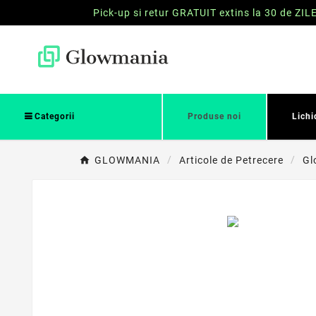
Pick-up si retur GRATUIT extins la 30 de ZIL
Categorii
Produse noi
Lichi
GLOWMANIA
Articole de Petrecere
Gl