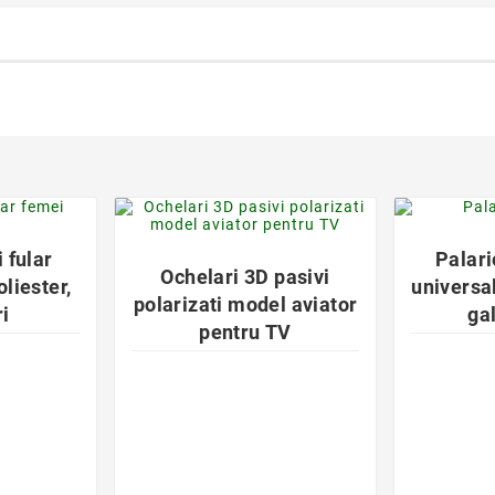
der
favorite_border

i fular
Palari
Ochelari 3D pasivi
oliester,
universa
polarizati model aviator
i
ga
pentru TV