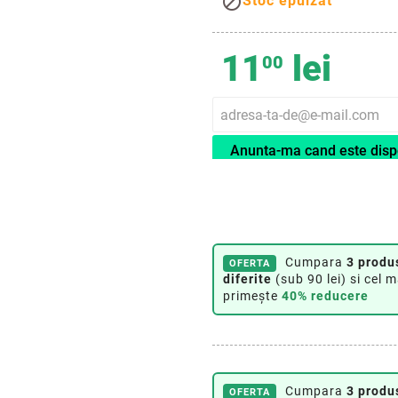

Stoc epuizat
11
lei
00
Anunta-ma cand este disp
Cumpara
3 produ
OFERTA
diferite
(sub 90 lei) si cel m
primește
40% reducere
Cumpara
3 produ
OFERTA