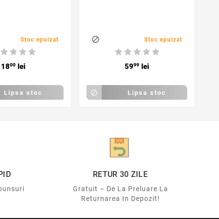

Stoc epuizat
Stoc epuizat
18
00
lei
59
99
lei
Lipsa stoc

Lipsa stoc
PID
RETUR 30 ZILE
punsuri
Gratuit – De La Preluare La
Returnarea In Depozit!