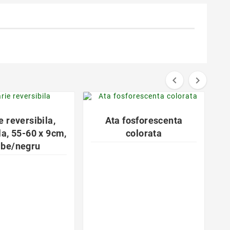


favorite_border
favorite_border


e reversibila,
Ata fosforescenta
la, 55-60 x 9cm,
colorata
lbe/negru