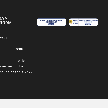
RAM
ROOM
t
te-ului
---------- 08:00 -
----------- Inchis
---------- Inchis
nline deschis 24/7.