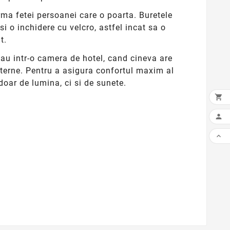
rma fetei persoanei care o poarta. Buretele
si o inchidere cu velcro, astfel incat sa o
t.
sau intr-o camera de hotel, cand cineva are
xterne. Pentru a asigura confortul maxim al
doar de lumina, ci si de sunete.


