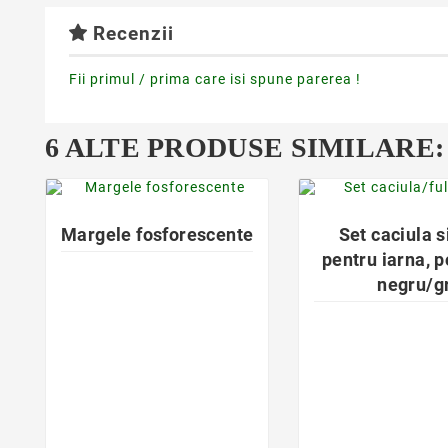
Recenzii
Fii primul / prima care isi spune parerea !
6 ALTE PRODUSE SIMILARE:
favorite_border
favorite_bor


Margele fosforescente
Set caciula s
pentru iarna, p
negru/gr