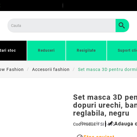
E
dari stoc
Reduceri
Resigilate
Suport cli
ow Fashion
Accesorii fashion
Set masca 3D pentru dormit
Set masca 3D pen
dopuri urechi, ba
reglabila, negru
Recenzii
Adauga o
Cod Produs:
FSI14926