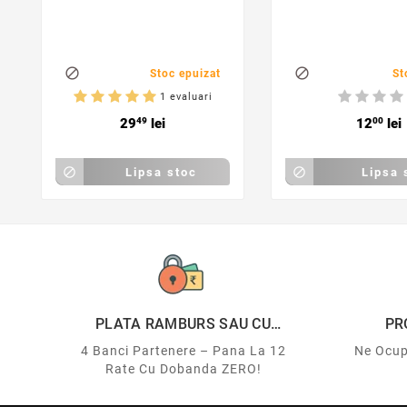


Stoc epuizat
St
1 evaluari
29
49
lei
12
00
lei

Lipsa stoc

Lipsa 
PLATA RAMBURS SAU CU
PR
CARDUL
4 Banci Partenere – Pana La 12
Ne Ocup
Rate Cu Dobanda ZERO!