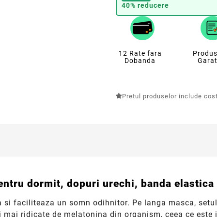
40% reducere
12 Rate fara
Produs
Dobanda
Garat
Pretul produselor include costu
ntru dormit, dopuri urechi, banda elastica 
si faciliteaza un somn odihnitor. Pe langa masca, setul i
i mai ridicate de melatonina din organism, ceea ce este 