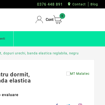
0376 448 891
Contact
Blog
0
Cont
enti
, dopuri urechi, banda elastica reglabila, negru
tru dormit,
nda elastica
 evaluare