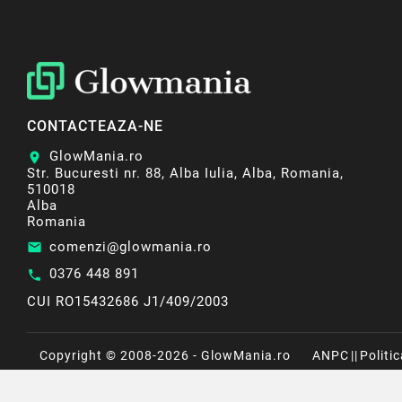
CONTACTEAZA-NE
GlowMania.ro
location_on
Str. Bucuresti nr. 88, Alba Iulia, Alba, Romania,
510018
Alba
Romania
comenzi@glowmania.ro
email
0376 448 891
call
CUI RO15432686 J1/409/2003
Copyright © 2008-2026 - GlowMania.ro
ANPC
||
Politi