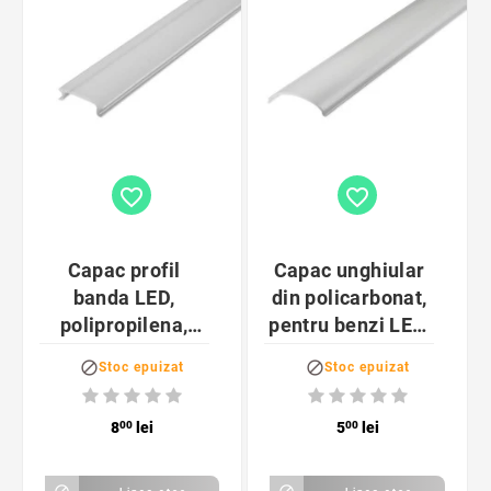
favorite_border
favorite_border
Capac profil
Capac unghiular
banda LED,
din policarbonat,
polipropilena,
pentru benzi LED,
montare prin
lungime 2 m, alb


Stoc epuizat
Stoc epuizat
clipsare, 2 m,
transparent
8
00
lei
5
00
lei