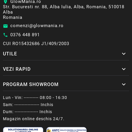
GlowMania.ro
location_on
Str. Bucuresti nr. 88, Alba Iulia, Alba, Romania, 510018
Alba
Romania
comenzi@glowmania.ro
email
0376 448 891
call
CUI RO15432686 J1/409/2003

UTILE

VEZI RAPID

PROGRAM SHOWROOM
Lun - Vin: ---------- 08:00 - 16:30
Sam: ----------------- Inchis
Dum: ---------------- Inchis
Magazin online deschis 24/7.