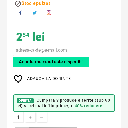

Stoc epuizat
2
lei
54
Anunta-ma cand este disponibil
favorite_border
ADAUGA LA DORINTE
Cumpara
3 produse diferite
(sub 90
OFERTA
lei) si cel mai ieftin primește
40% reducere