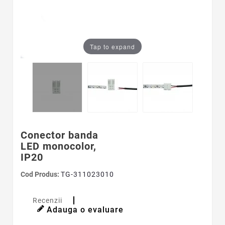
Tap to expand
Conector banda
LED monocolor,
IP20
Cod Produs:
TG-311023010
Recenzii
Adauga o evaluare