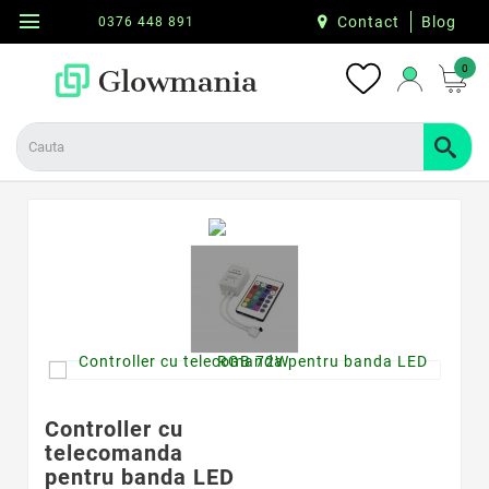
menu
Contact
Blog
0376 448 891
0
Controller cu
telecomanda
pentru banda LED