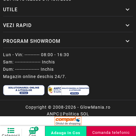

UTILE

VEZI RAPID

PROGRAM SHOWROOM
Lun - Vin: ---------- 08:00 - 16:30
Sam: ----------------- Inchis
Dum: ---------------- Inchis
Magazin online deschis 24/7.
Copyright © 2008-2026 - GlowMania.ro
ANPC
||
Politica SOL
0
Comanda telefonic
Adauga In Cos
Categorii
Cos