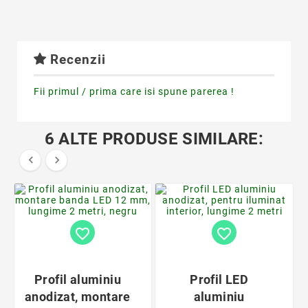
Recenzii
Fii primul / prima care isi spune parerea !
6 ALTE PRODUSE SIMILARE:


favorite_border
favorite_border
Profil aluminiu
Profil LED
anodizat, montare
aluminiu