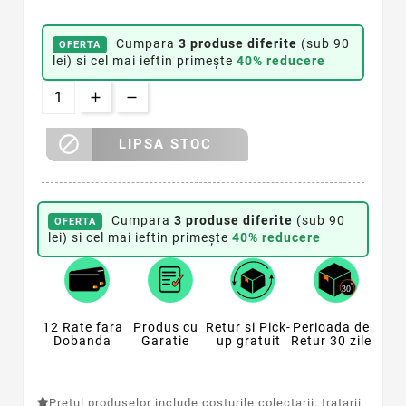
Cumpara
3 produse diferite
(sub 90
OFERTA
lei) si cel mai ieftin primește
40% reducere

LIPSA STOC
Cumpara
3 produse diferite
(sub 90
OFERTA
lei) si cel mai ieftin primește
40% reducere
12 Rate fara
Produs cu
Retur si Pick-
Perioada de
Dobanda
Garatie
up gratuit
Retur 30 zile
Pretul produselor include costurile colectarii, tratarii