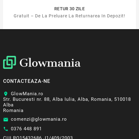
RETUR 30 ZILE
Gratuit – De La Preluare La Returnarea In Depozit!
CONTACTEAZA-NE
GlowMania.ro
location_on
Str. Bucuresti nr. 88, Alba Iulia, Alba, Romania, 510018
Alba
Romania
comenzi@glowmania.ro
email
0376 448 891
call
CUI RO15432686 J1/409/2003