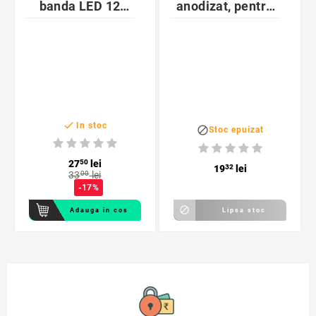
banda LED 12
anodizat, pentru
mm, lungime 2
iluminat interior,
metri, negru
lungime 2 metri

In stoc

Stoc epuizat
27
50
lei
19
32
lei
33
00
lei
-17%

Adauga in cos
Lipsa stoc