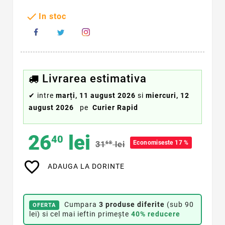

In stoc
Livrarea estimativa
✔
intre
marți, 11 august 2026
si
miercuri, 12
august 2026
pe
Curier Rapid
26
lei
40
Economiseste 17 %
31
68
lei
favorite_border
ADAUGA LA DORINTE
Cumpara
3 produse diferite
(sub 90
OFERTA
lei) si cel mai ieftin primește
40% reducere