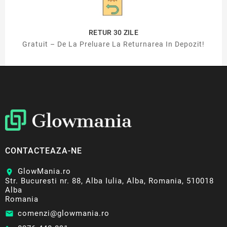
RETUR 30 ZILE
Gratuit – De La Preluare La Returnarea In Depozit!
CONTACTEAZA-NE
GlowMania.ro
location_on
Str. Bucuresti nr. 88, Alba Iulia, Alba, Romania, 510018
Alba
Romania
comenzi@glowmania.ro
email