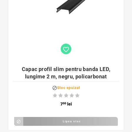
favorite_border
Capac profil slim pentru banda LED,
lungime 2 m, negru, policarbonat

Stoc epuizat
7
00
lei

Lipsa stoc