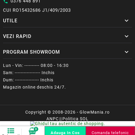
0376 448 891
call
CUI RO15432686 J1/409/2003

UTILE

VEZI RAPID

PROGRAM SHOWROOM
Lun - Vin: ---------- 08:00 - 16:30
Sam: ----------------- Inchis
Dum: ---------------- Inchis
Magazin online deschis 24/7.
Copyright © 2008-2026 - GlowMania.ro
ANPC
||
Politica SOL
0
Comanda telefonic
Adauga In Cos