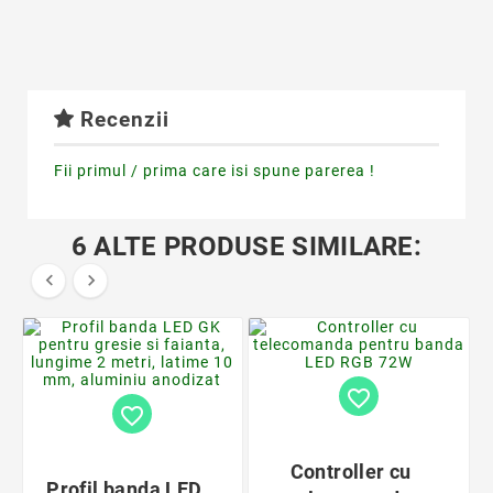
Recenzii
Fii primul / prima care isi spune parerea !
6 ALTE PRODUSE SIMILARE:


favorite_border
favorite_border
Controller cu
Profil banda LED