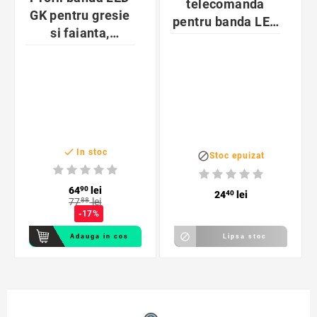
telecomanda
GK pentru gresie
pentru banda LED
si faianta,
RGB 72W
lungime 2 metri,
latime 10 mm,
aluminiu anodizat

In stoc

Stoc epuizat
64
90
lei
24
40
lei
77
88
lei
-17%

Adauga in cos
Lipsa stoc