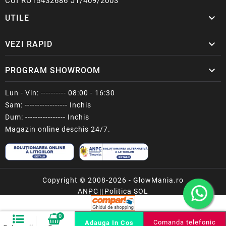
CUI RO15432686 J1/409/2003

UTILE

VEZI RAPID

PROGRAM SHOWROOM
Lun - Vin: ---------- 08:00 - 16:30
Sam: ----------------- Inchis
Dum: ---------------- Inchis
Magazin online deschis 24/7.
Copyright © 2008-2026 - GlowMania.ro
ANPC
||
Politica SOL
0
Comanda telefonic
Adauga In Cos