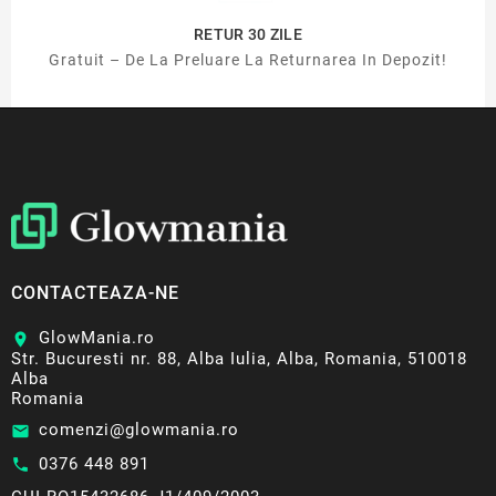
RETUR 30 ZILE
Gratuit – De La Preluare La Returnarea In Depozit!
CONTACTEAZA-NE
GlowMania.ro
location_on
Str. Bucuresti nr. 88, Alba Iulia, Alba, Romania, 510018
Alba
Romania
comenzi@glowmania.ro
email
0376 448 891
call