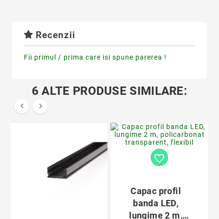
Recenzii
Fii primul / prima care isi spune parerea !
6 ALTE PRODUSE SIMILARE:


favorite_border
Capac profil
banda LED,
lungime 2 m,