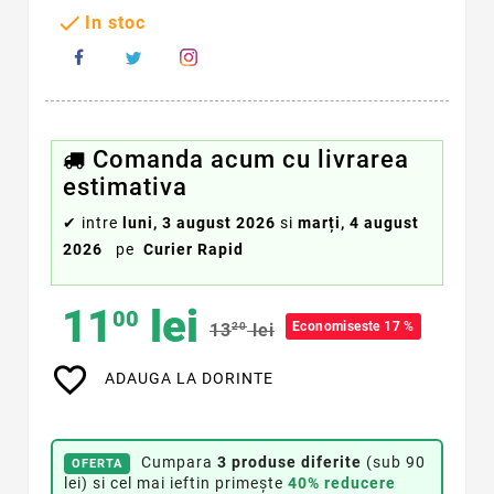

In stoc
Comanda acum cu livrarea
estimativa
✔
intre
luni, 3 august 2026
si
marți, 4 august
2026
pe
Curier Rapid
11
lei
00
Economiseste 17 %
13
20
lei
favorite_border
ADAUGA LA DORINTE
Cumpara
3 produse diferite
(sub 90
OFERTA
lei) si cel mai ieftin primește
40% reducere