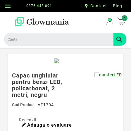
menu
Contact
Blog
0376 448 891
0
Capac unghiular
pentru benzi LED,
policarbonat, 2
metri, negru
Cod Produs:
LVT1704
Recenzii
Adauga o evaluare