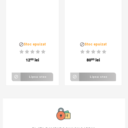
2 buzunare,
evacuare 32 -
poliester, negru
43mm, auriu


Stoc epuizat
Stoc epuizat
12
00
lei
80
00
lei


Lipsa stoc
Lipsa stoc