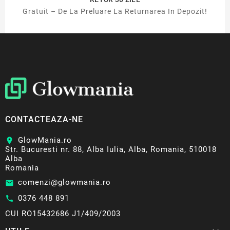
Gratuit – De La Preluare La Returnarea In Depozit!
CONTACTEAZA-NE
GlowMania.ro
location_on
Str. Bucuresti nr. 88, Alba Iulia, Alba, Romania, 510018
Alba
Romania
comenzi@glowmania.ro
email
0376 448 891
call
CUI RO15432686 J1/409/2003