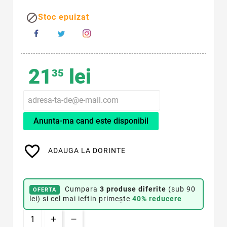

Stoc epuizat
21
lei
35
Anunta-ma cand este disponibil
favorite_border
ADAUGA LA DORINTE
Cumpara
3 produse diferite
(sub 90
OFERTA
lei) si cel mai ieftin primește
40% reducere