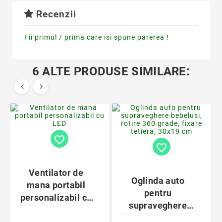
Recenzii
Fii primul / prima care isi spune parerea !
6 ALTE PRODUSE SIMILARE:


favorite_border
favorite_border
Ventilator de
Oglinda auto
mana portabil
pentru
personalizabil cu
supraveghere
LED
bebelusi, rotire