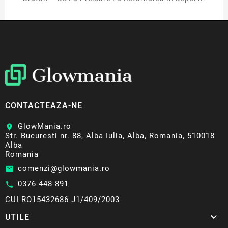
CONTACTEAZA-NE
GlowMania.ro
location_on
Str. Bucuresti nr. 88, Alba Iulia, Alba, Romania, 510018
Alba
Romania
comenzi@glowmania.ro
email
0376 448 891
call
CUI RO15432686 J1/409/2003

UTILE