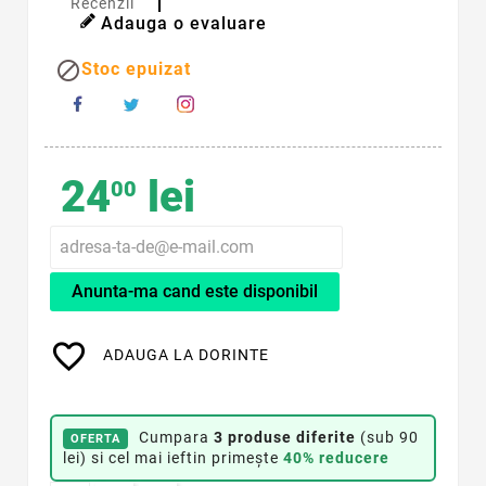
Recenzii
Adauga o evaluare

Stoc epuizat
24
lei
00
Anunta-ma cand este disponibil
favorite_border
ADAUGA LA DORINTE
Cumpara
3 produse diferite
(sub 90
OFERTA
lei) si cel mai ieftin primește
40% reducere