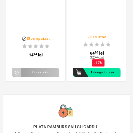
360 grade, fixare
tetiera, 30x19 cm

In stoc

Stoc epuizat
64
90
lei
14
24
lei
77
88
lei
-17%

Lipsa stoc
Adauga in cos
PLATA RAMBURS SAU CU CARDUL