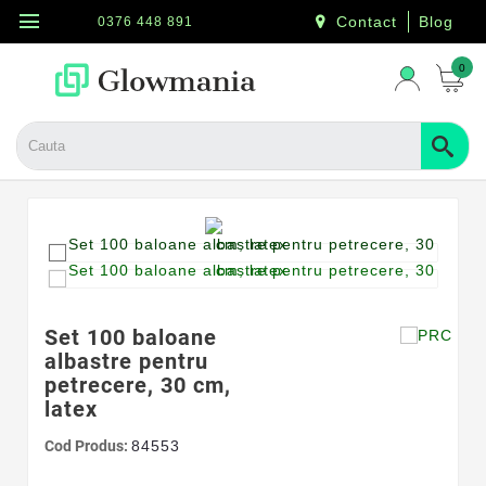
menu
Contact
Blog
0376 448 891
0
Set 100 baloane
albastre pentru
petrecere, 30 cm,
latex
Cod Produs:
84553