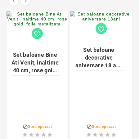


favorite_border
favorite_border
Set baloane
Set baloane Bine
decorative
Ati Venit, inaltime
aniversare 18 ani,
40 cm, rose gold,
20 bucati, negru si
folie metalizata
auriu


Stoc epuizat
Stoc epuizat