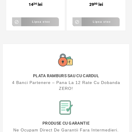
14
24
lei
29
00
lei


Lipsa stoc
Lipsa stoc
PLATA RAMBURS SAU CU CARDUL
4 Banci Partenere – Pana La 12 Rate Cu Dobanda
ZERO!
PRODUSE CU GARANTIE
Ne Ocupam Direct De Garantii Fara Intermedieri.