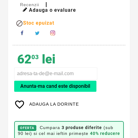
Recenzii
Adauga o evaluare

Stoc epuizat
62
lei
03
Anunta-ma cand este disponibil
favorite_border
ADAUGA LA DORINTE
Cumpara
3 produse diferite
(sub
OFERTA
90 lei) si cel mai ieftin primește
40% reducere