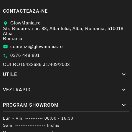
CONTACTEAZA-NE
GlowMania.ro
location_on
Str. Bucuresti nr. 88, Alba Iulia, Alba, Romania, 510018
Alba
Romania
comenzi@glowmania.ro
email
0376 448 891
call
CUI RO15432686 J1/409/2003

UTILE

VEZI RAPID

PROGRAM SHOWROOM
Lun - Vin: ---------- 08:00 - 16:30
Sam: ----------------- Inchis