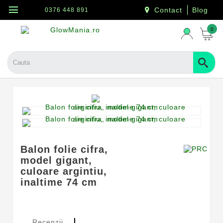
menu
Contact
Blog
0376 448 891
0
Balon folie cifra,
model gigant,
culoare argintiu,
inaltime 74 cm
Recenzii