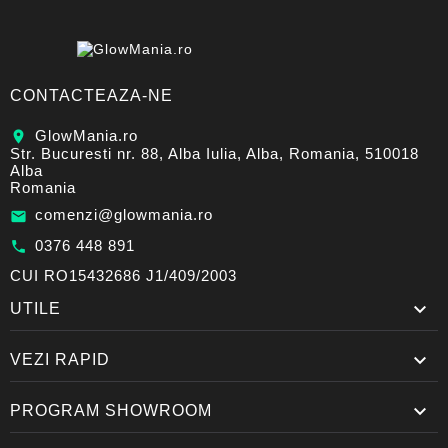
CONTACTEAZA-NE
GlowMania.ro
location_on
Str. Bucuresti nr. 88, Alba Iulia, Alba, Romania, 510018
Alba
Romania
comenzi@glowmania.ro
email
0376 448 891
call
CUI RO15432686 J1/409/2003

UTILE

VEZI RAPID

PROGRAM SHOWROOM