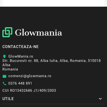
CONTACTEAZA-NE
GlowMania.ro
location_on
Str. Bucuresti nr. 88, Alba Iulia, Alba, Romania, 510018
Alba
Romania
comenzi@glowmania.ro
email
0376 448 891
call
CUI RO15432686 J1/409/2003

UTILE