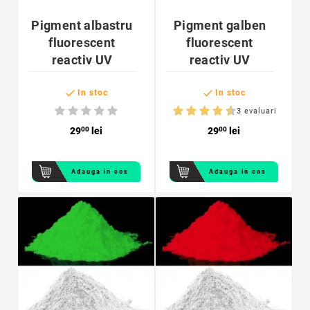
Pigment albastru
Pigment galben
fluorescent
fluorescent
reactiv UV
reactiv UV


In stoc
In stoc
3 evaluari
29
00
lei
29
00
lei
Adauga in cos
Adauga in cos