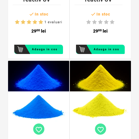


In stoc
In stoc
1 evaluari
29
00
lei
29
00
lei
Adauga in cos
Adauga in cos
favorite_border
favorite_border