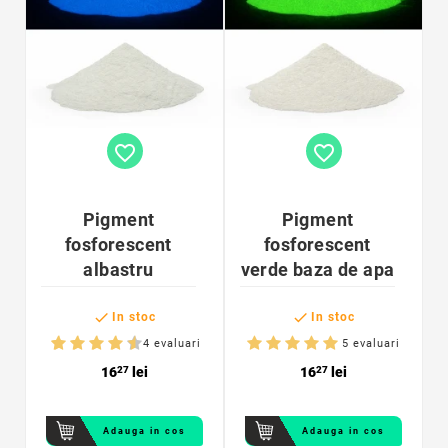
favorite_border
favorite_border
Pigment
Pigment
fosforescent
fosforescent
albastru
verde baza de apa


In stoc
In stoc
4 evaluari
5 evaluari
16
27
lei
16
27
lei
Adauga in cos
Adauga in cos