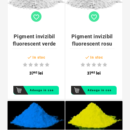
favorite_border
favorite_border
Pigment invizibil
Pigment invizibil
fluorescent verde
fluorescent rosu


In stoc
In stoc
37
62
lei
37
62
lei
Adauga in cos
Adauga in cos