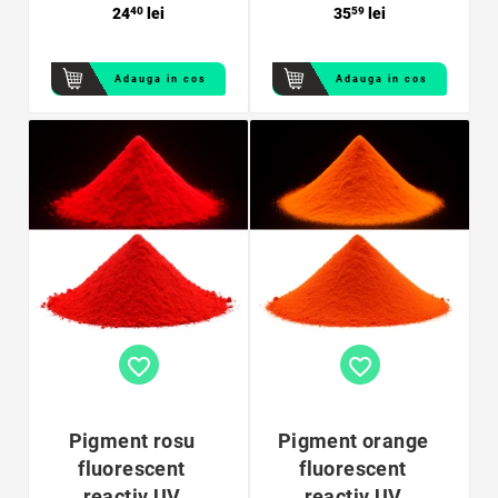
24
40
lei
35
59
lei
Adauga in cos
Adauga in cos
favorite_border
favorite_border
Pigment rosu
Pigment orange
fluorescent
fluorescent
reactiv UV
reactiv UV