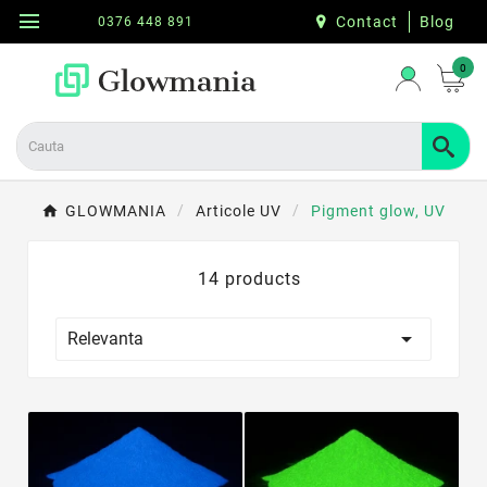
menu
Contact
Blog
0376 448 891
0
GLOWMANIA
Articole UV
Pigment glow, UV
14 products

Relevanta