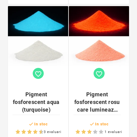
favorite_border
favorite_border
Pigment
Pigment
fosforescent aqua
fosforescent rosu
(turquoise)
care lumineaza
orange


In stoc
In stoc
3 evaluari
1 evaluari