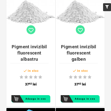
favorite_border
favorite_border
Pigment invizibil
Pigment invizibil
fluorescent
fluorescent
albastru
galben


In stoc
In stoc
37
62
lei
37
62
lei
Adauga in cos
Adauga in cos