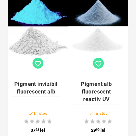
favorite_border
favorite_border
Pigment invizibil
Pigment alb
fluorescent alb
fluorescent
reactiv UV


In stoc
In stoc
37
62
lei
29
00
lei