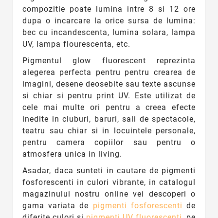
compozitie poate lumina intre 8 si 12 ore
dupa o incarcare la orice sursa de lumina:
bec cu incandescenta, lumina solara, lampa
UV, lampa flourescenta, etc.
Pigmentul glow fluorescent reprezinta
alegerea perfecta pentru pentru crearea de
imagini, desene deosebite sau texte ascunse
si chiar si pentru print UV. Este utilizat de
cele mai multe ori pentru a creea efecte
inedite in cluburi, baruri, sali de spectacole,
teatru sau chiar si in locuintele personale,
pentru camera copiilor sau pentru o
atmosfera unica in living.
Asadar, daca sunteti in cautare de pigmenti
fosforescenti in culori vibrante, in catalogul
magazinului nostru online vei descoperi o
gama variata de
pigmenti fosforescenti
de
diferite culori si
pigmenti UV fluorescenti
, pe