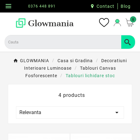
menu
Contact
Blog
0376 448 891
0
GLOWMANIA
Casa si Gradina
Decoratiuni
Interioare Luminoase
Tablouri Canvas
Fosforescente
Tablouri lichidare stoc
4 products

Relevanta