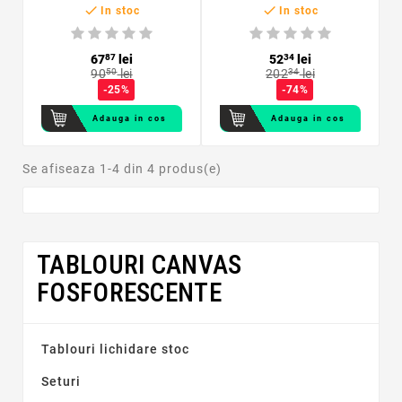


RESIGILAT
In stoc
In stoc
67
87
lei
52
34
lei
90
50
lei
202
34
lei
-25%
-74%
Adauga in cos
Adauga in cos
Se afiseaza 1-4 din 4 produs(e)
TABLOURI CANVAS
FOSFORESCENTE
Tablouri lichidare stoc
Seturi