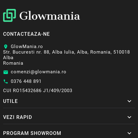
CONTACTEAZA-NE
GlowMania.ro
location_on
Str. Bucuresti nr. 88, Alba Iulia, Alba, Romania, 510018
Alba
Romania
comenzi@glowmania.ro
email
0376 448 891
call
CUI RO15432686 J1/409/2003

UTILE

VEZI RAPID

PROGRAM SHOWROOM