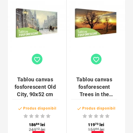
favorite_border
favorite_border
Tablou canvas
Tablou canvas
fosforescent Old
fosforescent
City, 90x52 cm
Trees in the
sunset, 80x40 cm


Produs disponibil
Produs disponibil
186
84
lei
119
73
lei
249
12
lei
159
64
lei