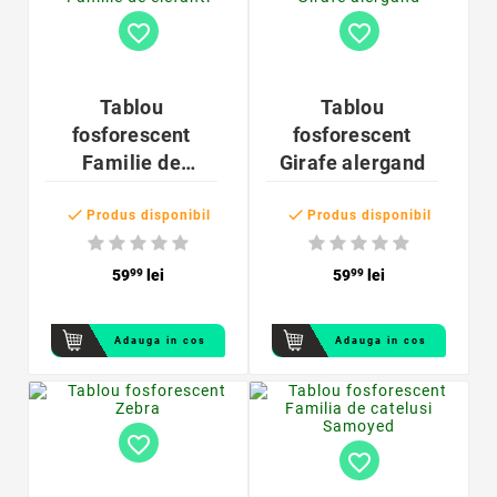
favorite_border
favorite_border
Tablou
Tablou
fosforescent
fosforescent
Familie de
Girafe alergand
elefanti


Produs disponibil
Produs disponibil
59
99
lei
59
99
lei
Adauga in cos
Adauga in cos
favorite_border
favorite_border