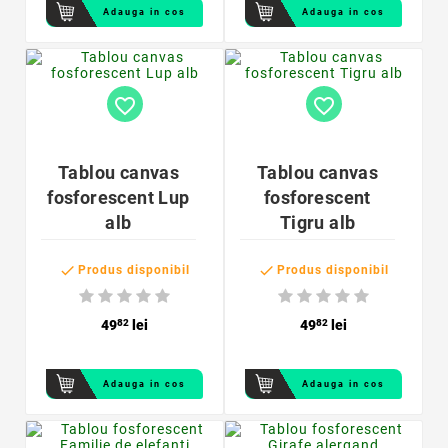
Adauga in cos
Adauga in cos
favorite_border
favorite_border
Tablou canvas
Tablou canvas
fosforescent Lup
fosforescent
alb
Tigru alb


Produs disponibil
Produs disponibil
49
82
lei
49
82
lei
Adauga in cos
Adauga in cos