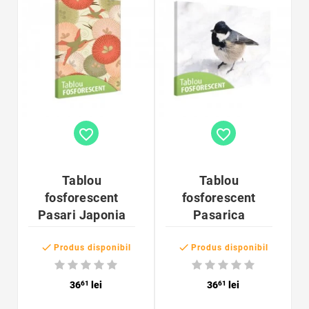
favorite_border
favorite_border
Tablou
Tablou
fosforescent
fosforescent
Pasari Japonia
Pasarica


Produs disponibil
Produs disponibil
36
61
lei
36
61
lei