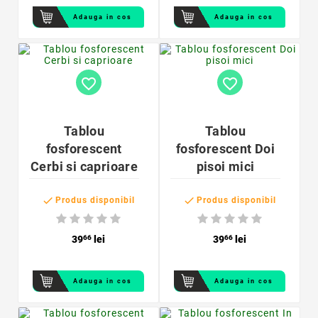
Adauga in cos
Adauga in cos
favorite_border
favorite_border
Tablou
Tablou
fosforescent
fosforescent Doi
Cerbi si caprioare
pisoi mici


Produs disponibil
Produs disponibil
39
66
lei
39
66
lei
Adauga in cos
Adauga in cos