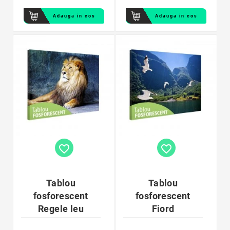
Adauga in cos
Adauga in cos
favorite_border
favorite_border
Tablou
Tablou
fosforescent
fosforescent
Regele leu
Fiord