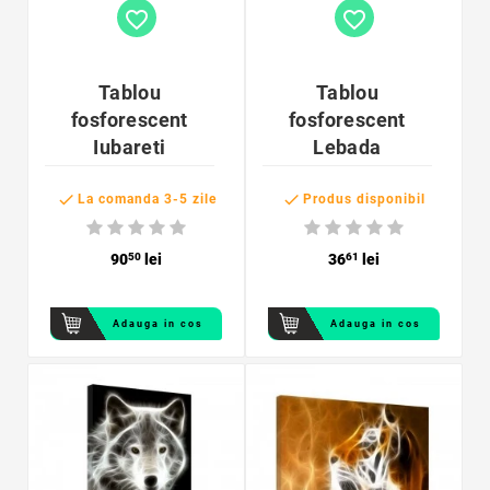
favorite_border
favorite_border
Tablou
Tablou
fosforescent
fosforescent
Iubareti
Lebada


La comanda 3-5 zile
Produs disponibil
90
50
lei
36
61
lei
Adauga in cos
Adauga in cos