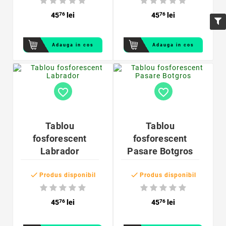
45
76
lei
45
76
lei
Adauga in cos
Adauga in cos
favorite_border
favorite_border
Tablou
Tablou
fosforescent
fosforescent
Labrador
Pasare Botgros


Produs disponibil
Produs disponibil
45
76
lei
45
76
lei