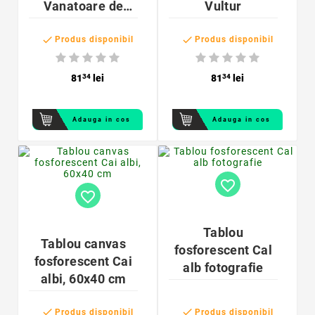
Vanatoare de
Vultur
zebre


Produs disponibil
Produs disponibil
81
34
lei
81
34
lei
Adauga in cos
Adauga in cos
favorite_border
favorite_border
Tablou
Tablou canvas
fosforescent Cal
fosforescent Cai
alb fotografie
albi, 60x40 cm


Produs disponibil
Produs disponibil