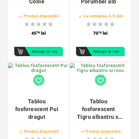
Collie
Porumbel alb


Produs disponibil
La comanda 3-5 zile
45
76
lei
70
16
lei
Adauga in cos
Adauga in cos
favorite_border
favorite_border
Tablou
Tablou
fosforescent Pui
fosforescent
dragut
Tigru albastru si
rosu


Produs disponibil
Produs disponibil