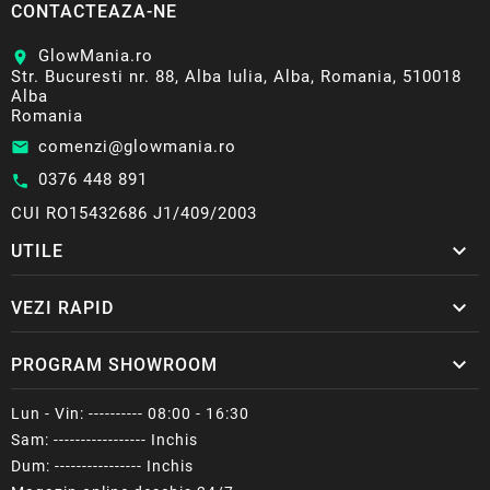
CONTACTEAZA-NE
GlowMania.ro
location_on
Str. Bucuresti nr. 88, Alba Iulia, Alba, Romania, 510018
Alba
Romania
comenzi@glowmania.ro
email
0376 448 891
call
CUI RO15432686 J1/409/2003

UTILE

VEZI RAPID

PROGRAM SHOWROOM
Lun - Vin: ---------- 08:00 - 16:30
Sam: ----------------- Inchis
Dum: ---------------- Inchis