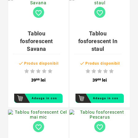
favorite_border
favorite_border
Tablou
Tablou
fosforescent
fosforescent In
Savana
staul


Produs disponibil
Produs disponibil
39
66
lei
39
66
lei
Adauga in cos
Adauga in cos
favorite_border
favorite_border