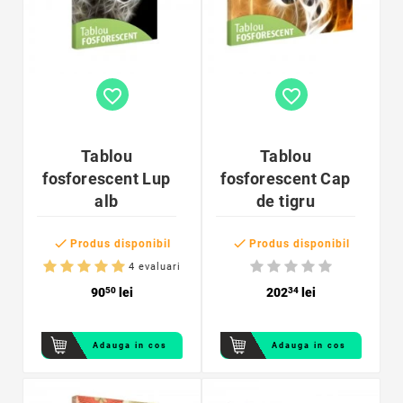
favorite_border
favorite_border
Tablou
Tablou
fosforescent Lup
fosforescent Cap
alb
de tigru


Produs disponibil
Produs disponibil
4 evaluari
90
50
lei
202
34
lei
Adauga in cos
Adauga in cos