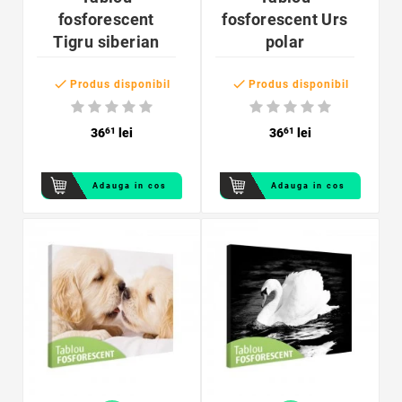
fosforescent
fosforescent Urs
Tigru siberian
polar


Produs disponibil
Produs disponibil
36
61
lei
36
61
lei
Adauga in cos
Adauga in cos