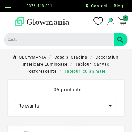
menu
Contact
Blog
0376 448 891
0
GLOWMANIA
Casa si Gradina
Decoratiuni
Interioare Luminoase
Tablouri Canvas
Fosforescente
Tablouri cu animale
36 products

Relevanta