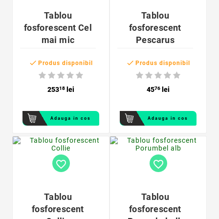
Tablou
Tablou
fosforescent Cel
fosforescent
mai mic
Pescarus


Produs disponibil
Produs disponibil
253
18
lei
45
76
lei
Adauga in cos
Adauga in cos
favorite_border
favorite_border
Tablou
Tablou
fosforescent
fosforescent