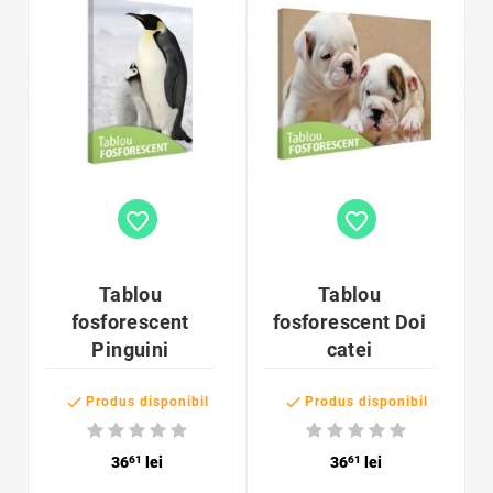
favorite_border
favorite_border
Tablou
Tablou
fosforescent
fosforescent Doi
Pinguini
catei


Produs disponibil
Produs disponibil
36
61
lei
36
61
lei