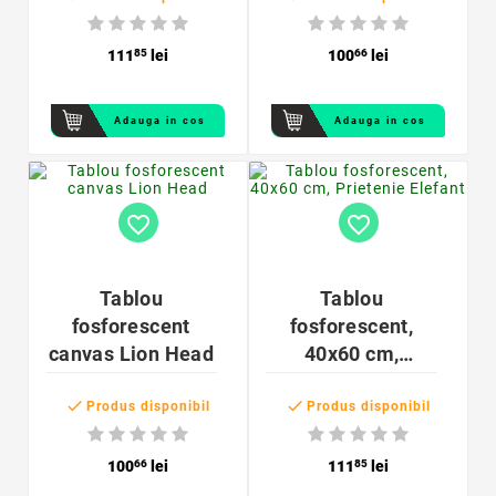
111
85
lei
100
66
lei
Adauga in cos
Adauga in cos
favorite_border
favorite_border
Tablou
Tablou
fosforescent
fosforescent,
canvas Lion Head
40x60 cm,
Prietenie Elefant


Produs disponibil
Produs disponibil
100
66
lei
111
85
lei