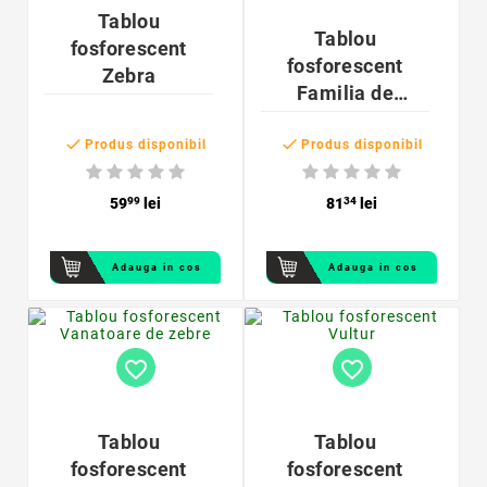
Tablou
Tablou
fosforescent
fosforescent
Zebra
Familia de
catelusi Samoyed


Produs disponibil
Produs disponibil
59
99
lei
81
34
lei
Adauga in cos
Adauga in cos
favorite_border
favorite_border
Tablou
Tablou
fosforescent
fosforescent